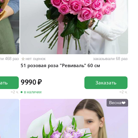
ли 468 раз
нет оценок
заказывали 68 раз
51 розовая роза "Ревиваль" 60 см
9990
ать
Заказать
2 ч.
в наличии
2 ч.
Весна❤️