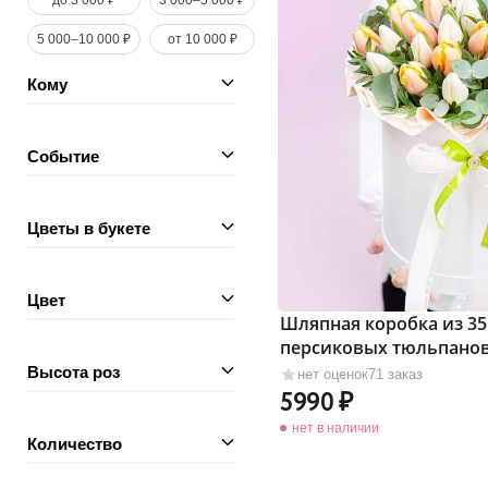
до 3 000 ₽
3 000–5 000 ₽
5 000–10 000 ₽
от 10 000 ₽
Кому
Событие
Цветы в букете
Цвет
Шляпная коробка из 35
персиковых тюльпано
Высота роз
нет оценок
71 заказ
5990
нет в наличии
Количество