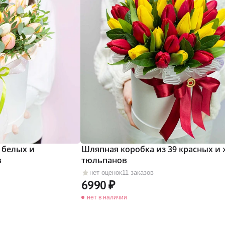
 белых и
Шляпная коробка из 39 красных и
в
тюльпанов
нет оценок
11 заказов
6990
нет в наличии