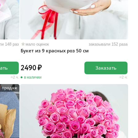
ли 148 раз
мало оценок
заказывали 152 раза
Букет из 9 красных роз 50 см
2490
ать
Заказать
2 ч.
в наличии
2 ч.
1 продаж