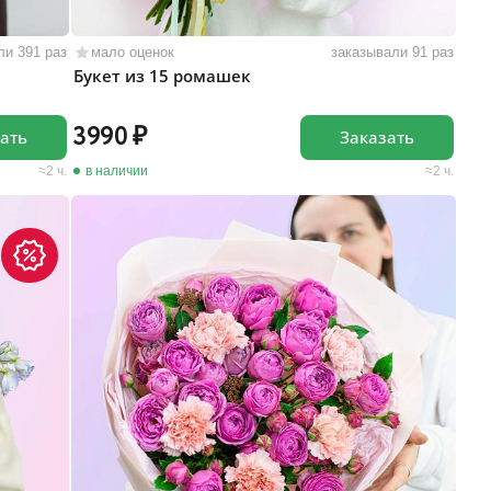
ли 391 раз
мало оценок
заказывали 91 раз
Букет из 15 ромашек
3990
ать
Заказать
2 ч.
в наличии
2 ч.