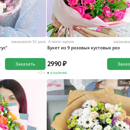
заказывали 52 раза
мало оценок
заказыва
тус"
Букет из 9 розовых кустовых роз
2990
Заказать
Заказ
2 ч.
в наличии
Топ-