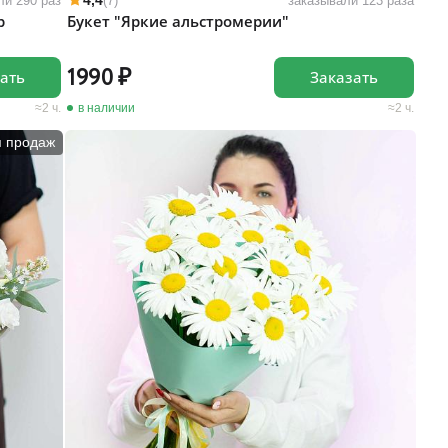
4,4
ли 290 раз
(7)
заказывали 123 раза
р
Букет "Яркие альстромерии"
1990
ать
Заказать
2 ч.
в наличии
2 ч.
п продаж