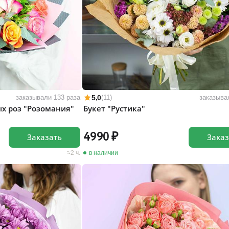
5,0
заказывали 133 раза
(11)
заказыва
ых роз "Розомания"
Букет "Рустика"
4990
Заказать
Заказ
2 ч.
в наличии