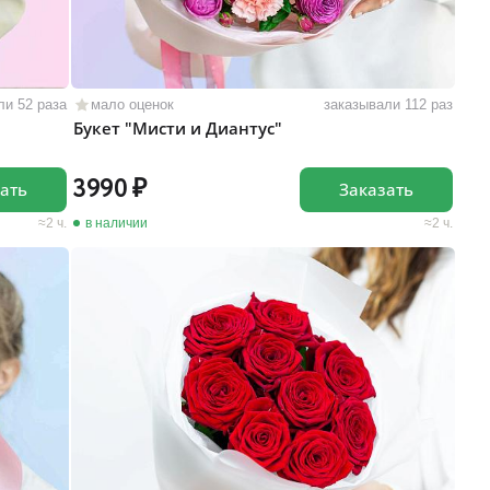
ли 52 раза
мало оценок
заказывали 112 раз
Букет "Мисти и Диантус"
3990
ать
Заказать
2 ч.
в наличии
2 ч.