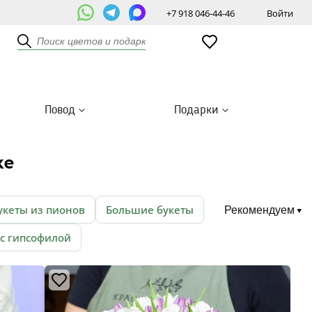
+7 918 046-44-46
Войти
Повод
Подарки
ке
укеты из пионов
Большие букеты
Рекомендуем
 с гипсофилой