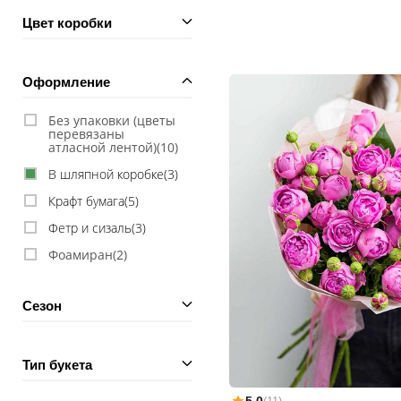
Цвет коробки
Оформление
Без упаковки (цветы
перевязаны
атласной лентой)(
10
)
В шляпной коробке(
3
)
Крафт бумага(
5
)
Фетр и сизаль(
3
)
Фоамиран(
2
)
Сезон
Тип букета