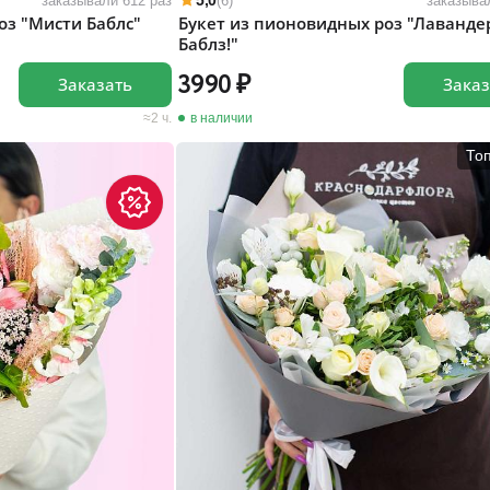
5,0
заказывали 612 раз
(6)
заказыва
оз "Мисти Баблс"
Букет из пионовидных роз "Лаванде
Баблз!"
3990
Заказать
Заказ
2 ч.
в наличии
То