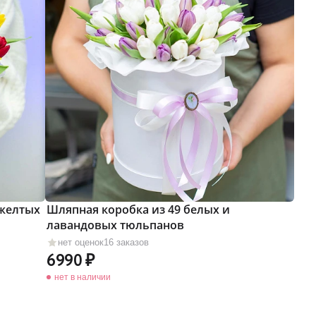
 желтых
Шляпная коробка из 49 белых и
лавандовых тюльпанов
нет оценок
16 заказов
6990
нет в наличии