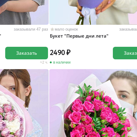
заказывали 47 раз
мало оценок
заказыва
"
Букет "Первые дни лета"
2490
Заказать
Заказ
2 ч.
в наличии