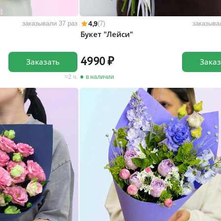
4,9
заказывали 37 раз
(7)
заказыва
Букет "Лейси"
4990
Заказать
Заказ
2 ч.
в наличии