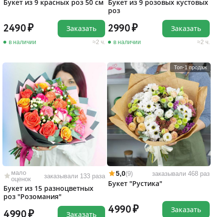
Букет из 9 красных роз 50 см
Букет из 9 розовых кустовых
роз
2490
2990
Заказать
Заказать
в наличии
2 ч.
в наличии
2 ч.
Топ-1 продаж
мало
5,0
(9)
заказывали 468 раз
заказывали 133 раза
оценок
Букет "Рустика"
Букет из 15 разноцветных
роз "Розомания"
4990
Заказать
4990
Заказать