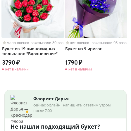
мало оценок
заказывали 89 раз
нет оценок
заказывали 93 раза
Букет из 19 пионовидных
Букет из 9 ирисов
тюльпанов "Вдохновение"
3790
1790
нет в наличии
нет в наличии
Флорист Дарья
сейчас офлайн · напишите, ответим утром
после 7:00
Не нашли подходящий букет?