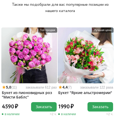
Также мы подобрали для вас популярные позиции из
нашего каталога
Топ продаж
Лучшая цена
5,0
4,4
(11)
заказывали 612 раз
(7)
заказывали 122 раза
Букет из пионовидных роз
Букет "Яркие альстромерии"
"Мисти Баблс"
4590
1990
Заказать
Заказать
в наличии
2 ч.
в наличии
2 ч.