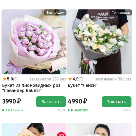
Топ продаж
Топ продаж
5,0
4,9
(6)
заказывали 288 раз
(7)
заказывали 391 раз
Букет из пионовидных роз
Букет "Лейси"
"Лавандер Баблз!"
3990
4990
Заказать
Заказать
в наличии
2 ч.
в наличии
2 ч.