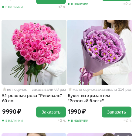
в наличии
2 ч.
в наличии
2 ч.
нет оценок
заказывали 68 раз
мало оценок
заказывали 114 раз
51 розовая роза "Ревиваль"
Букет из хризантем
60 см
"Розовый блеск"
9990
1990
Заказать
Заказать
в наличии
2 ч.
в наличии
2 ч.