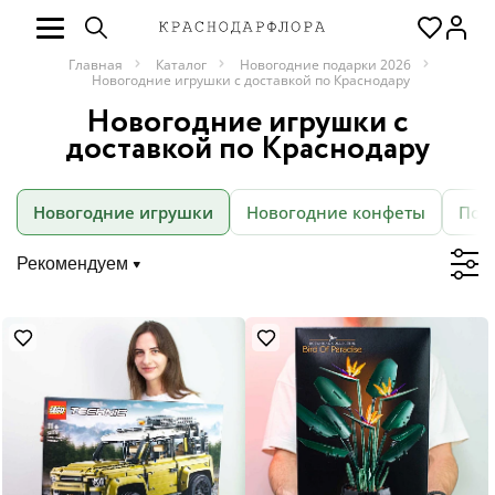
Главная
Каталог
Новогодние подарки 2026
Новогодние игрушки с доставкой по Краснодару
Новогодние игрушки с
доставкой по Краснодару
Новогодние игрушки
Новогодние конфеты
Под
Рекомендуем