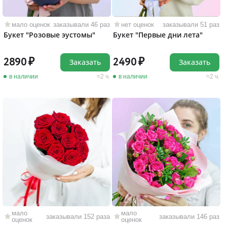
мало оценок
заказывали 46 раз
нет оценок
заказывали 51 раз
Букет "Розовые эустомы"
Букет "Первые дни лета"
2890
2490
Заказать
Заказать
в наличии
2 ч.
в наличии
2 ч.
мало
мало
заказывали 152 раза
заказывали 146 раз
оценок
оценок