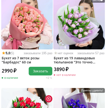
Весна❤️
5,0
(5)
заказывали 195 раз
нет оценок
заказывали 57 раз
Букет из 7 веток розы
Букет из 19 лавандовых
"Барбадос" 60 см
тюльпанов "Это точно
любовь!"
3890
2990
Заказать
нет в наличии
в наличии
2 ч.
Приятно удивить!