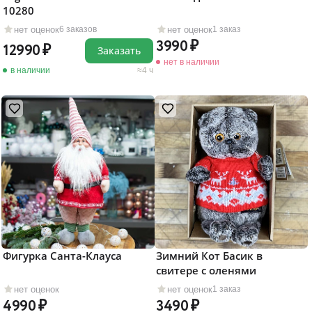
10280
нет оценок
нет оценок
6 заказов
1 заказ
3990
12990
Заказать
нет в наличии
в наличии
4 ч
Фигурка Санта-Клауса
Зимний Кот Басик в
свитере с оленями
нет оценок
нет оценок
1 заказ
4990
3490