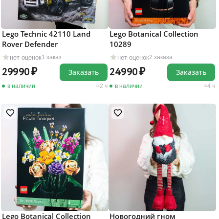
Lego Technic 42110 Land
Lego Botanical Collection
Rover Defender
10289
нет оценок
нет оценок
1 заказ
2 заказа
29990
24990
Заказать
Заказать
в наличии
2 ч
в наличии
4 ч
Lego Botanical Collection
Новогодний гном