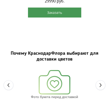
29990
руб.
Заказать
Почему КраснодарФлора выбирают для
доставки цветов
Next
Фото букета перед доставкой
Св