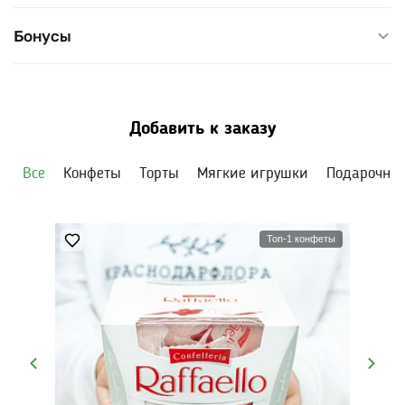
Бонусы
Добавить к заказу
Все
Конфеты
Торты
Мягкие игрушки
Подарочны
Топ-1 конфеты