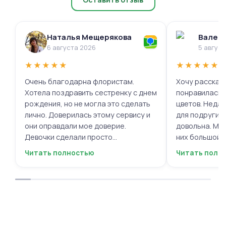
Наталья Мещерякова
Валери
6 августа 2026
5 авгус
★
★
★
★
★
★
★
★
★
★
Очень благодарна флористам.
Хочу рассказа
Хотела поздравить сестренку с днем
понравилась 
рождения, но не могла это сделать
цветов. Недав
лично. Доверилась этому сервису и
для подруги, 
они оправдали мое доверие.
довольна. Мне
Девочки сделали просто
них большой в
фантастическую цветочную
композиций, 
Читать полностью
Читать полн
композицию, очень нежную и
по своему вку
гармоничную, прислали мне фото
отметить, что
для согласования. Все заботливо
быстрой. Цвет
упаковали и доставили. Очень
срок, что гов
довольна результатом😍
организации р
букеты были у
цветы приеха