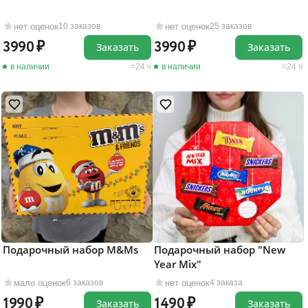
нет оценок
нет оценок
10 заказов
25 заказов
3990
3990
Заказать
Заказать
в наличии
24 ч
в наличии
24 ч
Подарочный набор M&Ms
Подарочный набор "New
Year Mix"
мало оценок
нет оценок
6 заказов
4 заказа
1990
1490
Заказать
Заказать