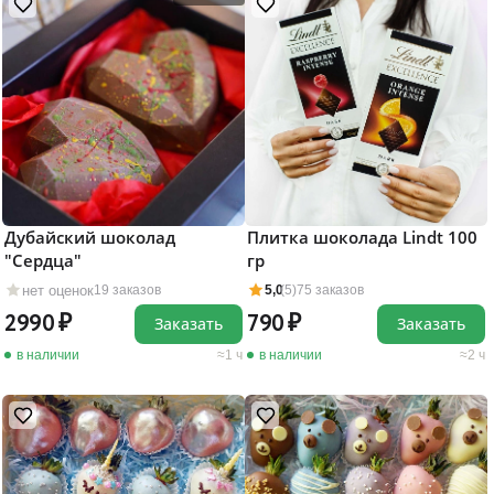
Дубайский шоколад
Плитка шоколада Lindt 100
"Сердца"
гр
нет оценок
19 заказов
5,0
(5)
75 заказов
2990
790
Заказать
Заказать
в наличии
1 ч
в наличии
2 ч