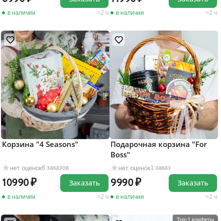
в наличии
2 ч
в наличии
2 ч
Корзина "4 Seasons"
Подарочная корзина "For
Boss"
нет оценок
нет оценок
6 заказов
1 заказ
10990
9990
Заказать
Заказать
в наличии
2 ч
в наличии
2 ч
Топ-1 конфеты