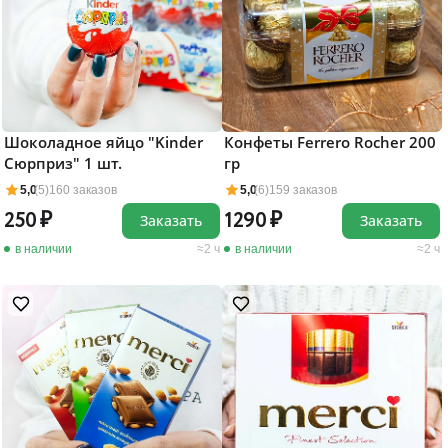
Шоколадное яйцо "Kinder
Конфеты Ferrero Rocher 200
Сюрприз" 1 шт.
гр
5,0
(5)
160 заказов
5,0
(6)
159 заказов
250
1290
Заказать
Заказать
в наличии
2 ч
в наличии
2 ч