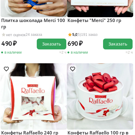
Плитка шоколада Merci 100
Конфеты "Merci" 250 гр
гр
нет оценок
24 заказа
5,0
(5)
191 заказ
490
690
Заказать
Заказать
в наличии
2 ч
в наличии
2 ч
Конфеты Raffaello 240 гр
Конфеты Raffaello 100 гр в