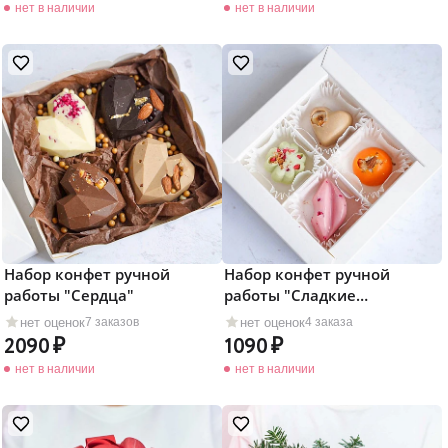
нет в наличии
нет в наличии
Набор конфет ручной
Набор конфет ручной
работы "Сердца"
работы "Сладкие
Фантазии"
нет оценок
нет оценок
7 заказов
4 заказа
2090
1090
нет в наличии
нет в наличии