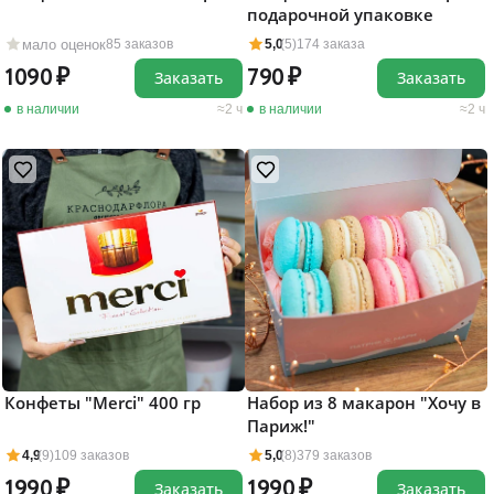
подарочной упаковке
мало оценок
85 заказов
5,0
(5)
174 заказа
1090
790
Заказать
Заказать
в наличии
2 ч
в наличии
2 ч
Конфеты "Merci" 400 гр
Набор из 8 макарон "Хочу в
Париж!"
4,9
(9)
109 заказов
5,0
(8)
379 заказов
1990
1990
Заказать
Заказать