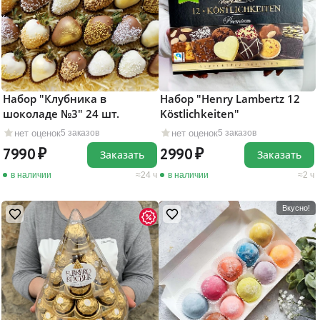
Набор "Клубника в
Набор "Henry Lambertz 12
шоколаде №3" 24 шт.
Köstlichkeiten"
нет оценок
нет оценок
5 заказов
5 заказов
7990
2990
Заказать
Заказать
в наличии
24 ч
в наличии
2 ч
Вкусно!