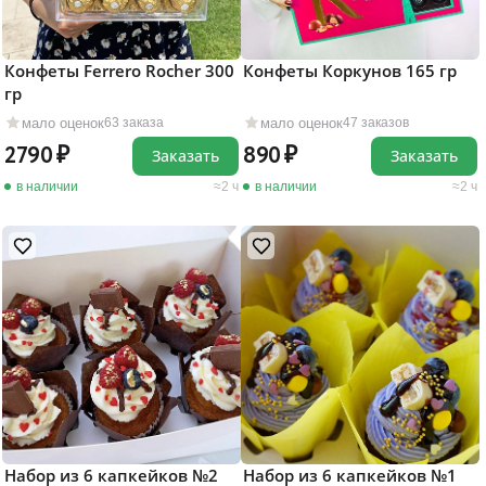
Конфеты Ferrero Rocher 300
Конфеты Коркунов 165 гр
гр
мало оценок
мало оценок
63 заказа
47 заказов
2790
890
Заказать
Заказать
в наличии
2 ч
в наличии
2 ч
Набор из 6 капкейков №2
Набор из 6 капкейков №1