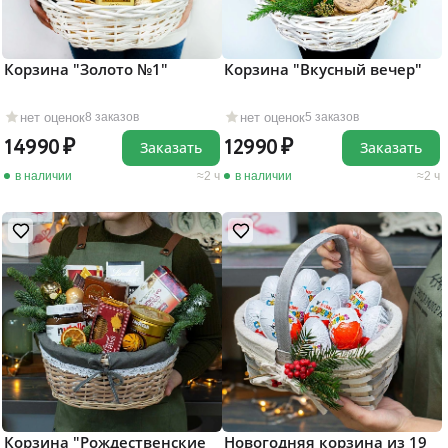
Корзина "Золото №1"
Корзина "Вкусный вечер"
нет оценок
нет оценок
8 заказов
5 заказов
14990
12990
Заказать
Заказать
в наличии
2 ч
в наличии
2 ч
Корзина "Рождественские
Новогодняя корзина из 19