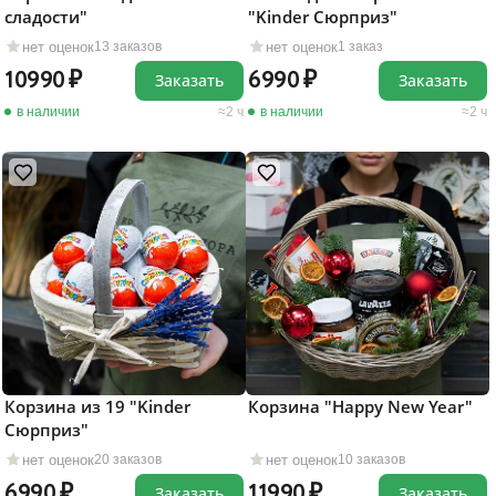
сладости"
"Kinder Сюрприз"
нет оценок
нет оценок
13 заказов
1 заказ
10990
6990
Заказать
Заказать
в наличии
2 ч
в наличии
2 ч
Корзина из 19 "Kinder
Корзина "Happy New Year"
Сюрприз"
нет оценок
нет оценок
20 заказов
10 заказов
6990
11990
Заказать
Заказать