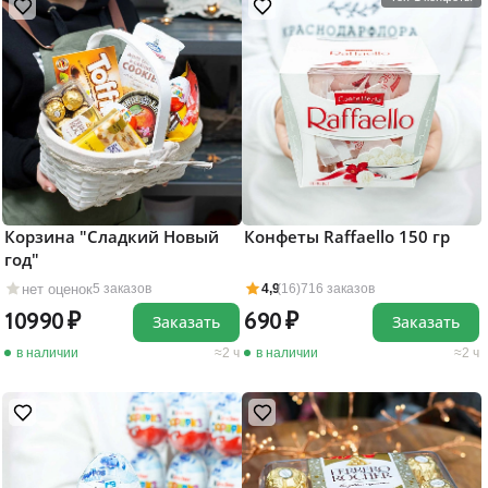
Корзина "Сладкий Новый
Конфеты Raffaello 150 гр
год"
нет оценок
5 заказов
4,9
(16)
716 заказов
10990
690
Заказать
Заказать
в наличии
2 ч
в наличии
2 ч