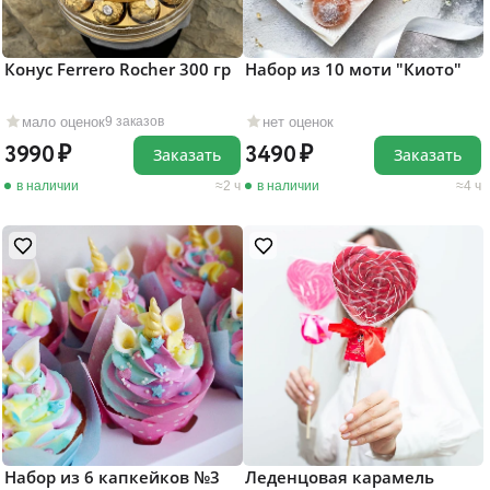
Конус Ferrero Rocher 300 гр
Набор из 10 моти "Киото"
мало оценок
нет оценок
9 заказов
3990
3490
Заказать
Заказать
в наличии
2 ч
в наличии
4 ч
Набор из 6 капкейков №3
Леденцовая карамель