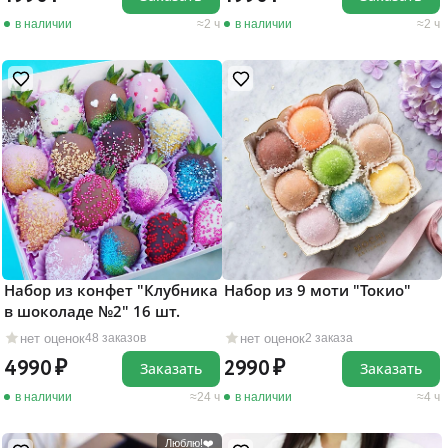
в наличии
2 ч
в наличии
2 ч
Набор из конфет "Клубника
Набор из 9 моти "Токио"
в шоколаде №2" 16 шт.
нет оценок
нет оценок
48 заказов
2 заказа
4990
2990
Заказать
Заказать
в наличии
24 ч
в наличии
4 ч
Люблю!❤️