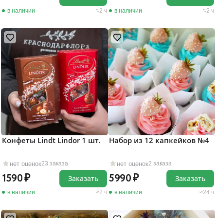
в наличии
2 ч
в наличии
2 ч
Конфеты Lindt Lindor 1 шт.
Набор из 12 капкейков №4
нет оценок
нет оценок
23 заказа
2 заказа
1590
5990
Заказать
Заказать
в наличии
2 ч
в наличии
24 ч