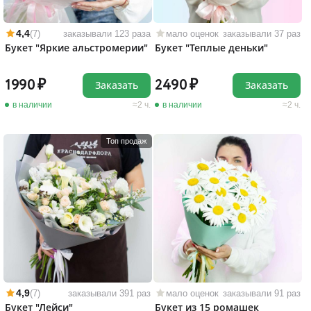
4,4
(7)
заказывали 123 раза
мало оценок
заказывали 37 раз
Букет "Яркие альстромерии"
Букет "Теплые деньки"
1990
2490
Заказать
Заказать
в наличии
2 ч.
в наличии
2 ч.
Топ продаж
4,9
(7)
заказывали 391 раз
мало оценок
заказывали 91 раз
Букет "Лейси"
Букет из 15 ромашек