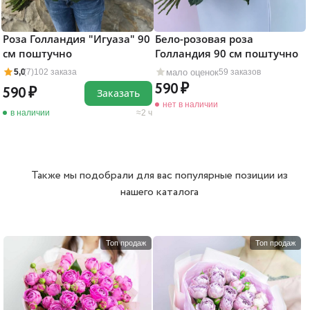
Роза Голландия "Игуаза" 90
Бело-розовая роза
см поштучно
Голландия 90 см поштучно
мало оценок
5,0
(7)
102 заказа
59 заказов
590
590
Заказать
нет в наличии
в наличии
2 ч
Также мы подобрали для вас популярные позиции из
нашего каталога
Топ продаж
Топ продаж