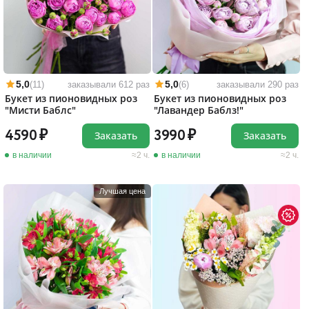
5,0
5,0
(11)
заказывали 612 раз
(6)
заказывали 290 раз
Букет из пионовидных роз
Букет из пионовидных роз
"Мисти Баблс"
"Лавандер Баблз!"
4590
3990
Заказать
Заказать
в наличии
2 ч.
в наличии
2 ч.
Лучшая цена