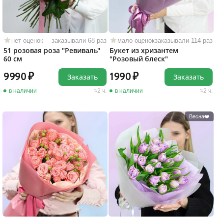
нет оценок
заказывали 68 раз
мало оценок
заказывали 114 раз
51 розовая роза "Ревиваль"
Букет из хризантем
60 см
"Розовый блеск"
9990
1990
Заказать
Заказать
в наличии
2 ч.
в наличии
2 ч.
Весна❤️