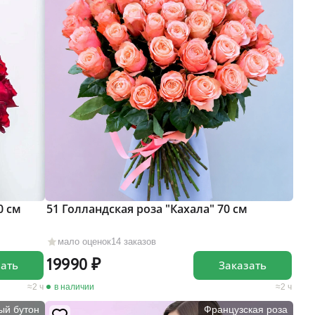
0 см
51 Голландская роза "Кахала" 70 см
мало оценок
14 заказов
19990
зать
Заказать
2 ч
в наличии
2 ч
ый бутон
Французская роза