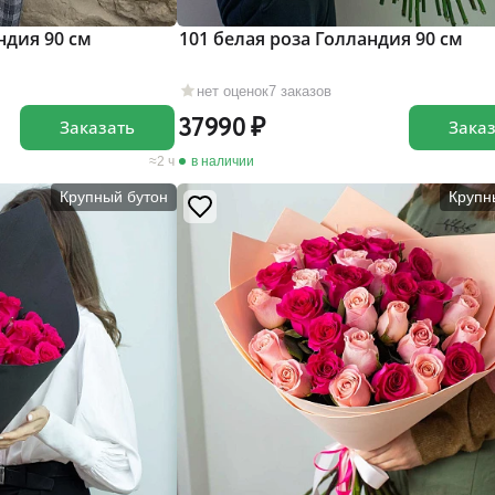
ндия 90 см
101 белая роза Голландия 90 см
нет оценок
7 заказов
37990
Заказать
Зака
2 ч
в наличии
Крупный бутон
Крупн