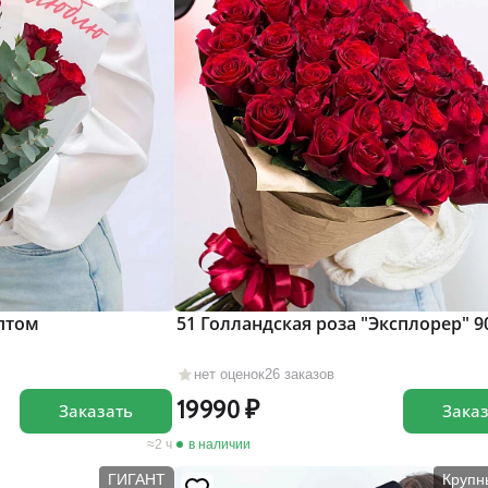
иптом
51 Голландская роза "Эксплорер" 9
нет оценок
26 заказов
19990
Заказать
Зака
2 ч
в наличии
ГИГАНТ
Крупн