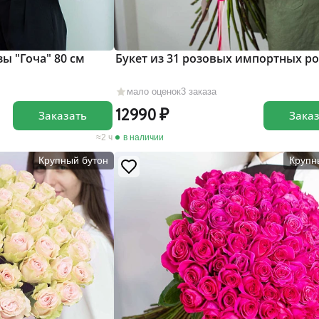
зы "Гоча" 80 см
Букет из 31 розовых импортных ро
мало оценок
3 заказа
12990
Заказать
Зака
2 ч
в наличии
Крупный бутон
Крупн