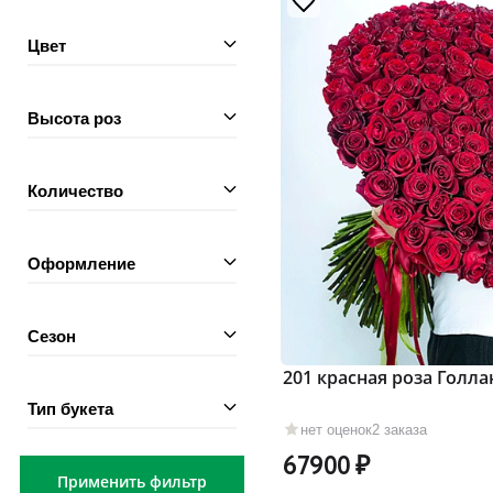
Цвет
Высота роз
Количество
Оформление
Сезон
201 красная роза Голла
Тип букета
нет оценок
2 заказа
67900
Применить фильтр