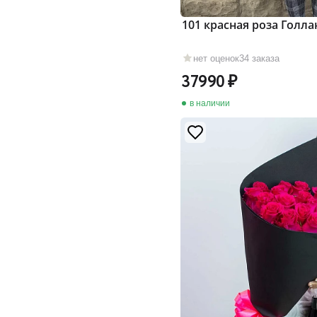
101 красная роза Голла
нет оценок
34 заказа
37990
в наличии