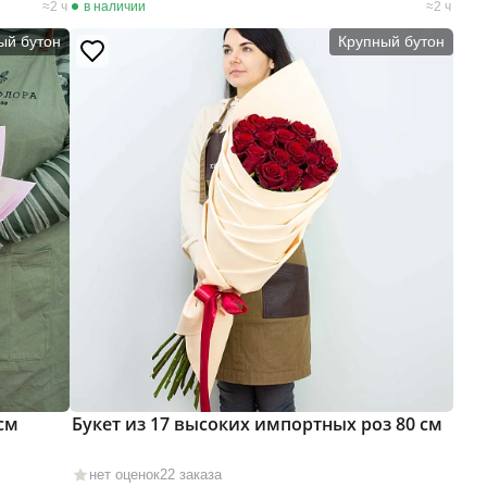
2 ч
в наличии
2 ч
ый бутон
Крупный бутон
см
Букет из 17 высоких импортных роз 80 см
нет оценок
22 заказа