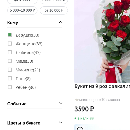
до 3 000 ₽
3 000–5 000 ₽
5 000–10 000 ₽
от 10 000 ₽
Кому
Девушке(
30
)
Женщине(
33
)
Любимой(
33
)
Маме(
30
)
Мужчине(
21
)
Папе(
8
)
Букет из 9 роз с эвкал
Ребенку(
6
)
мало оценок
10 заказов
Событие
3590
в наличии
Цветы в букете