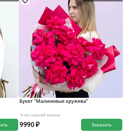
Букет "Малиновые кружева"
нет оценок
9 заказов
9990
зать
Заказать