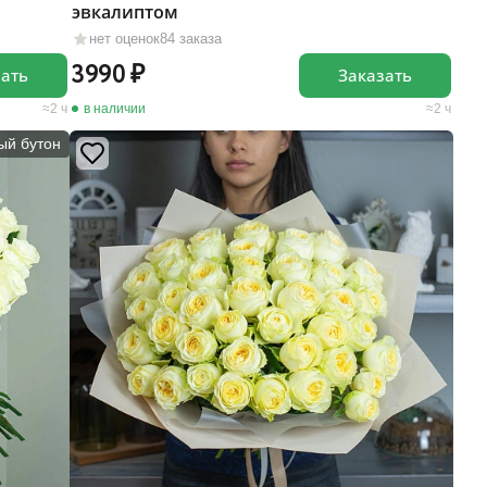
эвкалиптом
нет оценок
84 заказа
3990
зать
Заказать
2 ч
в наличии
2 ч
ый бутон