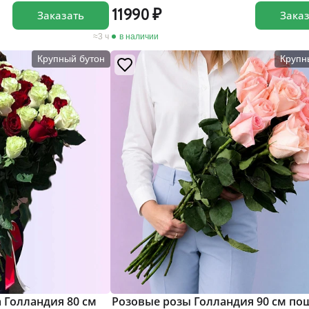
11990
Заказать
Зака
3 ч
в наличии
Крупный бутон
Крупн
а Голландия 80 см
Розовые розы Голландия 90 см по