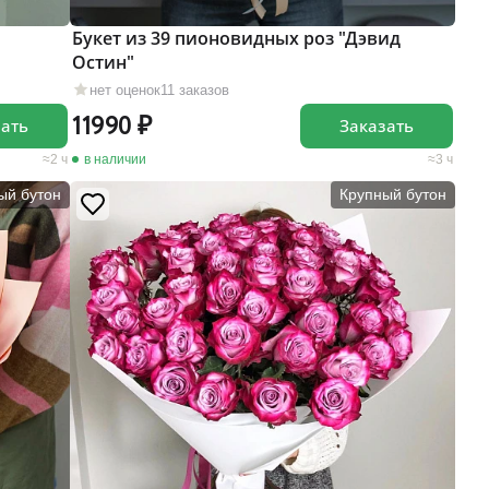
Букет из 39 пионовидных роз "Дэвид
Остин"
нет оценок
11 заказов
11990
зать
Заказать
2 ч
в наличии
3 ч
ый бутон
Крупный бутон