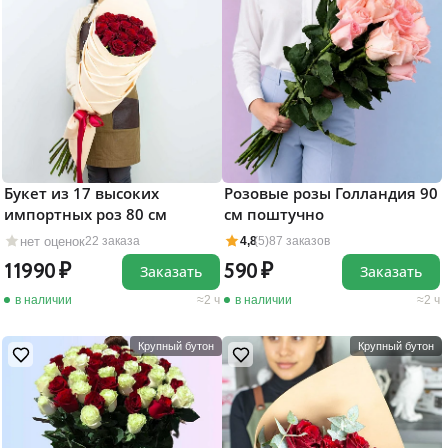
Букет из 17 высоких
Розовые розы Голландия 90
импортных роз 80 см
см поштучно
нет оценок
22 заказа
4,8
(5)
87 заказов
11990
590
Заказать
Заказать
в наличии
2 ч
в наличии
2 ч
Крупный бутон
Крупный бутон