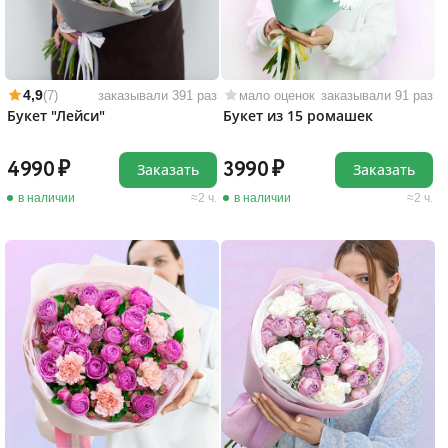
4,9
(7)
заказывали 391 раз
мало оценок
заказывали 91 раз
Букет "Лейси"
Букет из 15 ромашек
4990
3990
Заказать
Заказать
в наличии
2 ч.
в наличии
2 ч.