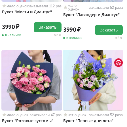
мало
мало оценок
заказывали 112 раз
заказывали 52 раза
оценок
Букет "Мисти и Диантус"
Букет "Лавандер и Диантус"
3990
Заказать
3990
Заказать
в наличии
2 ч.
в наличии
2 ч.
мало оценок
заказывали 47 раз
нет оценок
заказывали 52 раза
Букет "Розовые эустомы"
Букет "Первые дни лета"