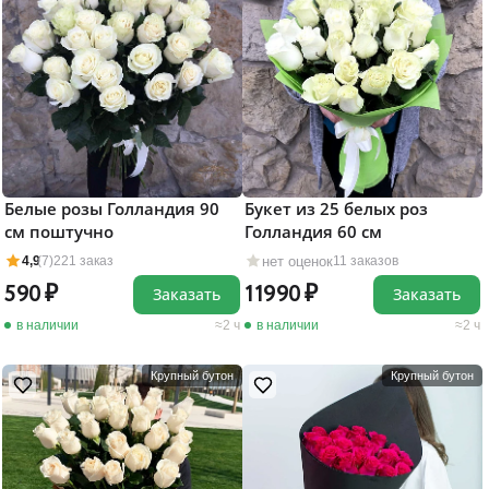
Белые розы Голландия 90
Букет из 25 белых роз
см поштучно
Голландия 60 см
нет оценок
4,9
(7)
221 заказ
11 заказов
590
11990
Заказать
Заказать
в наличии
2 ч
в наличии
2 ч
Крупный бутон
Крупный бутон