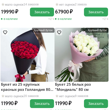
мало оценок
нет оценок
14 заказов
2 заказа
19990
67900
Заказать
Заказать
в наличии
2 ч
в наличии
2 ч
Крупный бутон
Крупный бутон
Букет из 25 крупных
Букет 25 белых роз
красных роз Голландия 80
"Мондиаль" 80 см
см
мало оценок
нет оценок
20 заказов
9 заказов
11990
11990
Заказать
Заказать