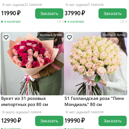
нет оценок
нет оценок
11 заказов
5 заказов
11990
37990
Заказать
Заказать
в наличии
3 ч
в наличии
2 ч
Крупный бутон
Крупный бутон
Букет из 31 розовых
51 Голландская роза "Пинк
импортных роз 80 см
Мондиаль" 80 см
мало оценок
нет оценок
3 заказа
9 заказов
12990
19990
Заказать
Заказать