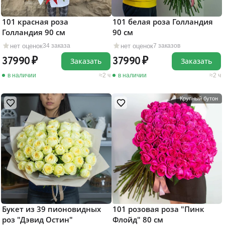
101 красная роза
101 белая роза Голландия
Голландия 90 см
90 см
нет оценок
нет оценок
34 заказа
7 заказов
37990
37990
Заказать
Заказать
в наличии
2 ч
в наличии
2 ч
Крупный бутон
Букет из 39 пионовидных
101 розовая роза "Пинк
роз "Дэвид Остин"
Флойд" 80 см