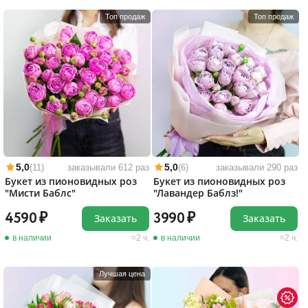
Топ продаж
Топ продаж
5,0
5,0
(11)
заказывали 612 раз
(6)
заказывали 290 раз
Букет из пионовидных роз
Букет из пионовидных роз
"Мисти Баблс"
"Лавандер Баблз!"
4590
3990
Заказать
Заказать
в наличии
2 ч.
в наличии
2 ч.
Лучшая цена