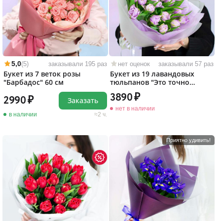
5,0
(5)
заказывали 195 раз
нет оценок
заказывали 57 раз
Букет из 7 веток розы
Букет из 19 лавандовых
"Барбадос" 60 см
тюльпанов "Это точно
любовь!"
3890
2990
Заказать
нет в наличии
в наличии
2 ч.
Приятно удивить!