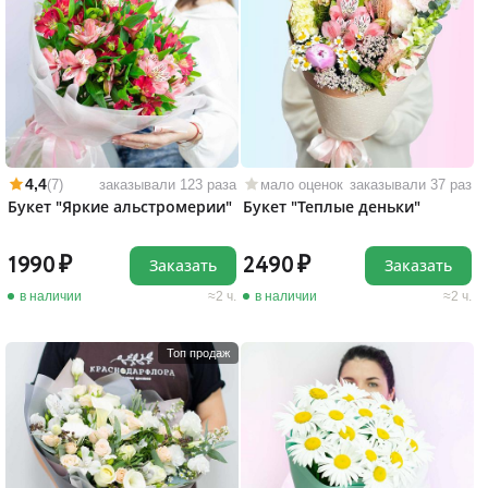
4,4
(7)
заказывали 123 раза
мало оценок
заказывали 37 раз
Букет "Яркие альстромерии"
Букет "Теплые деньки"
1990
2490
Заказать
Заказать
в наличии
2 ч.
в наличии
2 ч.
Топ продаж