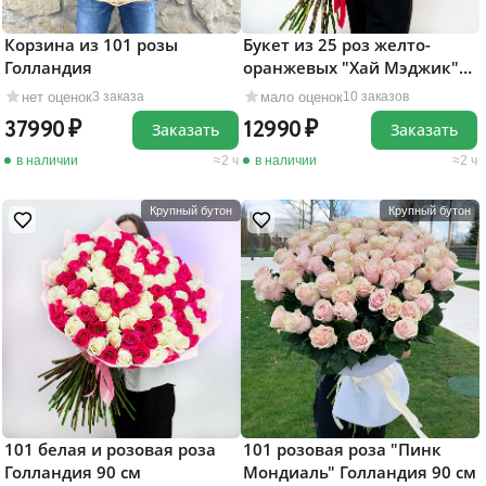
Корзина из 101 розы
Букет из 25 роз желто-
Голландия
оранжевых "Хай Мэджик"
80 см
нет оценок
мало оценок
3 заказа
10 заказов
37990
12990
Заказать
Заказать
в наличии
2 ч
в наличии
2 ч
Крупный бутон
Крупный бутон
101 белая и розовая роза
101 розовая роза "Пинк
Голландия 90 см
Мондиаль" Голландия 90 см