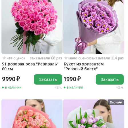
нет оценок
заказывали 68 раз
мало оценок
заказывали 114 раз
51 розовая роза "Ревиваль"
Букет из хризантем
60 см
"Розовый блеск"
9990
1990
Заказать
Заказать
в наличии
2 ч.
в наличии
2 ч.
Весна❤️