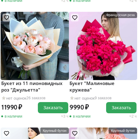
в наличии
2 ч
в наличии
2 ч
Французская роза
Букет из 11 пионовидных
Букет "Малиновые
роз "Джульетта"
кружева"
нет оценок
нет оценок
26 заказов
9 заказов
11990
9990
Заказать
Заказать
в наличии
3 ч
в наличии
2 ч
Крупный бутон
Крупный бутон