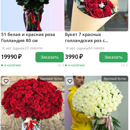
51 белая и красная роза
Букет 7 красных
Голландия 80 см
голландских роз с
эвкалиптом
нет оценок
нет оценок
10 заказов
84 заказа
19990
3990
Заказать
Заказать
в наличии
2 ч
в наличии
2 ч
Крупный бутон
Крупный бутон