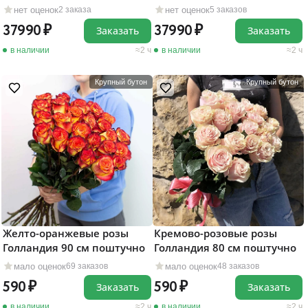
нет оценок
нет оценок
2 заказа
5 заказов
37990
37990
Заказать
Заказать
в наличии
2 ч
в наличии
2 ч
Крупный бутон
Крупный бутон
Желто-оранжевые розы
Кремово-розовые розы
Голландия 90 см поштучно
Голландия 80 см поштучно
мало оценок
мало оценок
69 заказов
48 заказов
590
590
Заказать
Заказать
в наличии
2 ч
в наличии
2 ч