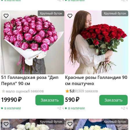
в наличии
2 ч
в наличии
2 ч
Крупный бутон
Крупный бутон
51 Голландская роза "Дип
Красные розы Голландия 90
Перпл" 90 см
см поштучно
мало оценок
6 заказов
5,0
(8)
309 заказов
19990
590
Заказать
Заказать
в наличии
2 ч
в наличии
2 ч
Крупный бутон
Крупный бутон