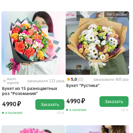
Топ-1 продаж
мало
5,0
(11)
заказывали 468 раз
заказывали 133 раза
оценок
Букет "Рустика"
Букет из 15 разноцветных
роз "Розомания"
4990
Заказать
4990
Заказать
в наличии
2 ч.
в наличии
2 ч.