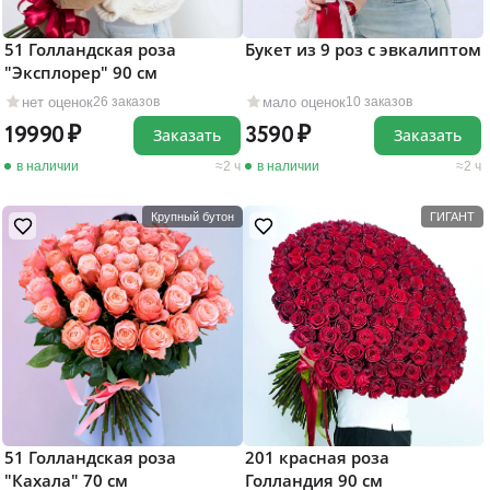
51 Голландская роза
Букет из 9 роз с эвкалиптом
"Эксплорер" 90 см
нет оценок
мало оценок
26 заказов
10 заказов
19990
3590
Заказать
Заказать
в наличии
2 ч
в наличии
2 ч
Крупный бутон
ГИГАНТ
51 Голландская роза
201 красная роза
"Кахала" 70 см
Голландия 90 см