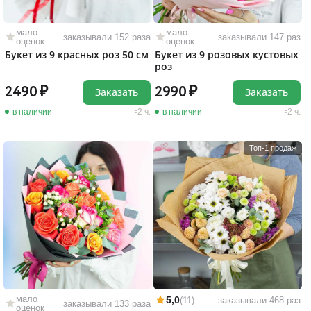
мало
мало
заказывали 152 раза
заказывали 147 раз
оценок
оценок
Букет из 9 красных роз 50 см
Букет из 9 розовых кустовых
роз
2490
2990
Заказать
Заказать
в наличии
2 ч.
в наличии
2 ч.
Топ-1 продаж
мало
5,0
(11)
заказывали 468 раз
заказывали 133 раза
оценок