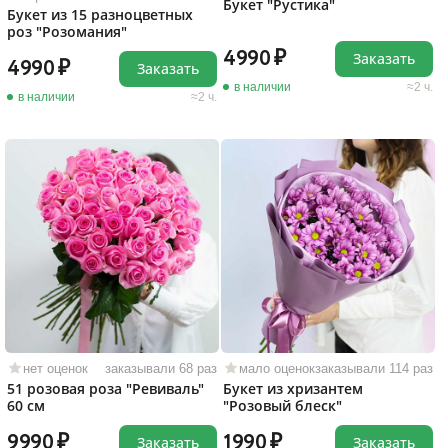
Букет "Рустика"
Букет из 15 разноцветных
роз "Розомания"
4990
Заказать
4990
Заказать
в наличии
2 ч.
в наличии
2 ч.
нет оценок
заказывали 68 раз
мало оценок
заказывали 114 раз
51 розовая роза "Ревиваль"
Букет из хризантем
60 см
"Розовый блеск"
9990
1990
Заказать
Заказать