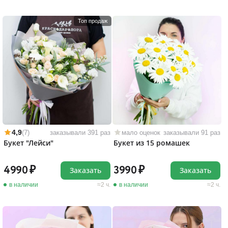
Топ продаж
4,9
(7)
заказывали 391 раз
мало оценок
заказывали 91 раз
Букет "Лейси"
Букет из 15 ромашек
4990
3990
Заказать
Заказать
в наличии
2 ч.
в наличии
2 ч.