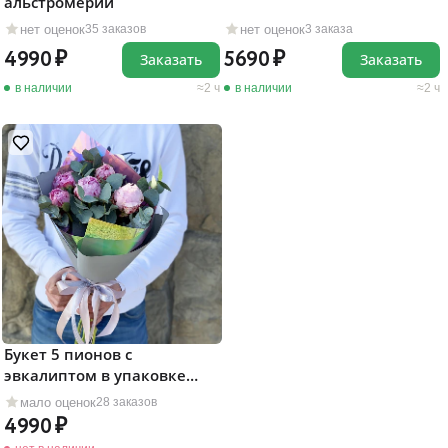
альстромерий
нет оценок
нет оценок
35 заказов
3 заказа
4990
5690
Заказать
Заказать
в наличии
2 ч
в наличии
2 ч
Букет 5 пионов с
эвкалиптом в упаковке
хамелион
мало оценок
28 заказов
4990