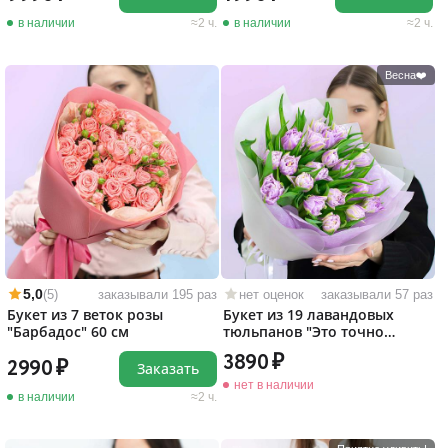
в наличии
2 ч.
в наличии
2 ч.
Весна❤️
5,0
(5)
заказывали 195 раз
нет оценок
заказывали 57 раз
Букет из 7 веток розы
Букет из 19 лавандовых
"Барбадос" 60 см
тюльпанов "Это точно
любовь!"
3890
2990
Заказать
нет в наличии
в наличии
2 ч.