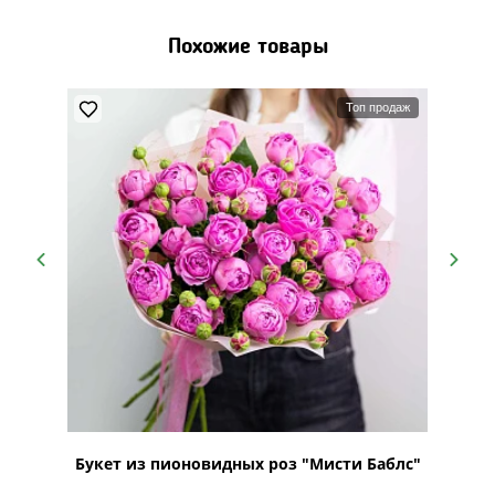
Похожие товары
Топ продаж
ий
Букет из пионовидных роз "Мисти Баблс"
Буке