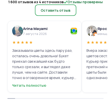
1 600 отзывов из 4 источников
Отзывы проверены
Оставить отзыв
Arina Mayami
Яросл
7 августа 2026
меньше 
★
★
★
★
★
★
★
★
★
★
Заказывала цветы здесь пару раз,
Вчера заказыв
осталась очень довольна! Букет
цветов сестре
приехал свежайший как будто
Курьер приех
только срезали, и выглядел даже
претензий нет.
лучше, чем на сайте. Доставили
цветы были с
точно в оговоренное время, курьер
однозначно.
вежливый, ещё и открытку с тёплыми
Читать полностью
пожеланиями приложили, люблю
места с такими забавными мелочами
приятными. Однозначно буду
заказывать ещё, могу всем
советовать.