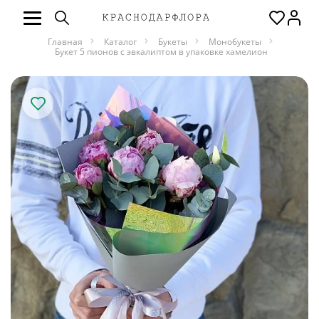
Главная
Каталог
Букеты
Монобукеты
Букет 5 пионов с эвкалиптом в упаковке хамелион