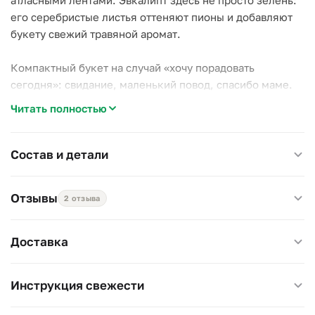
атласными лентами. Эвкалипт здесь не просто зелень:
его серебристые листья оттеняют пионы и добавляют
букету свежий травяной аромат.
Компактный букет на случай «хочу порадовать
сегодня»: свидание, маленький повод, спасибо маме.
Пионы в топе девичьих любимчиков, а сезон уже на
Читать полностью
исходе — потом придётся ждать год.
Бутоны раскроются дома за день-два и станут пышными
Состав и детали
шарами. В прохладе и со свежей водой букет живёт
дольше.
Отзывы
2 отзыва
Размер 18×18 см, высота 35–40 см.
Доставка
Инструкция свежести