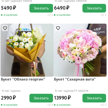
нет оценок
нет оценок
4 заказа
8 заказов
5490
6490
Заказать
Заказать
в наличии
2 ч
в наличии
2 ч
Букет "Облако георгин"
Букет "Сахарная вата"
нет оценок
нет оценок
14 заказов
2990
13990
Заказать
Заказать
в наличии
2 ч
в наличии
2 ч