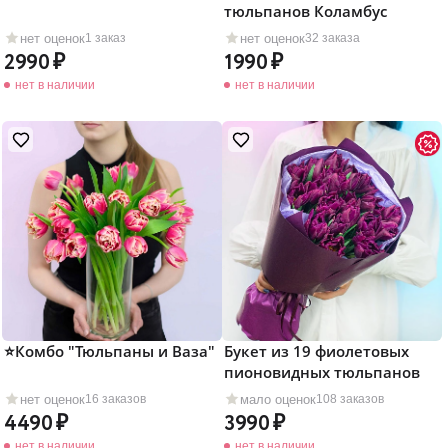
тюльпанов Коламбус
нет оценок
нет оценок
1 заказ
32 заказа
2990
1990
нет в наличии
нет в наличии
⭐Комбо "Тюльпаны и Ваза"
Букет из 19 фиолетовых
пионовидных тюльпанов
нет оценок
мало оценок
16 заказов
108 заказов
4490
3990
нет в наличии
нет в наличии