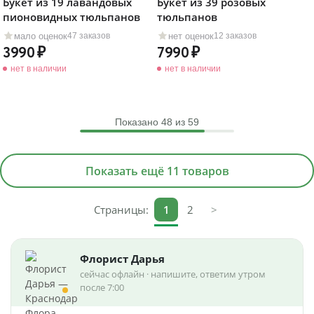
Букет из 19 лавандовых
Букет из 39 розовых
пионовидных тюльпанов
тюльпанов
мало оценок
нет оценок
47 заказов
12 заказов
3990
7990
нет в наличии
нет в наличии
Показано
48
из 59
Показать ещё 11 товаров
Страницы:
1
2
>
Флорист Дарья
сейчас офлайн · напишите, ответим утром
после 7:00