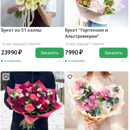
Букет из 51 каллы
Букет "Гортензии и
Альстромерии"
нет оценок
нет оценок
5 заказов
7 заказов
23990
7990
Заказать
Заказать
в наличии
2 ч
в наличии
2 ч