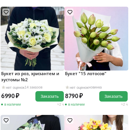
Букет из роз, хризантем и
Букет "15 лотосов"
эустомы №2
нет оценок
нет оценок
14 заказов
новинка
6990
8790
Заказать
Заказать
в наличии
2 ч
в наличии
2 ч