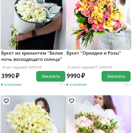
Букет из хризантем "Белая
Букет "Орхидеи и Розы"
ночь восходящего солнца"
нет оценок
мало оценок
6 заказов
15 заказов
3990
9990
Заказать
Заказать
в наличии
2 ч
в наличии
2 ч