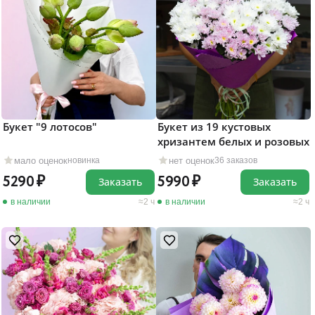
Букет "9 лотосов"
Букет из 19 кустовых
хризантем белых и розовых
мало оценок
нет оценок
новинка
36 заказов
5290
5990
Заказать
Заказать
в наличии
2 ч
в наличии
2 ч