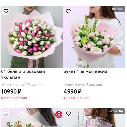
Весна⭐
61 белый и розовый
Букет "Ты моя весна!"
тюльпан
нет оценок
нет оценок
115 заказов
7 заказов
10990
4990
нет в наличии
нет в наличии
Люблю!❤️