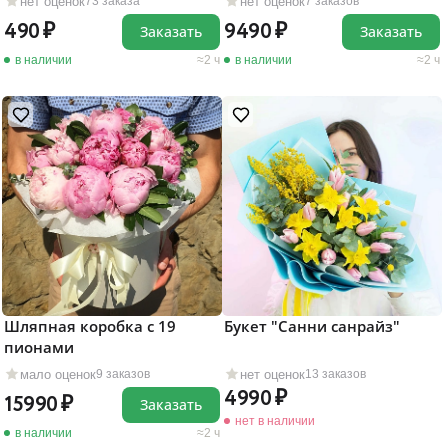
нет оценок
нет оценок
73 заказа
7 заказов
490
9490
Заказать
Заказать
в наличии
2 ч
в наличии
2 ч
Шляпная коробка с 19
Букет "Санни санрайз"
пионами
мало оценок
нет оценок
9 заказов
13 заказов
4990
15990
Заказать
нет в наличии
в наличии
2 ч