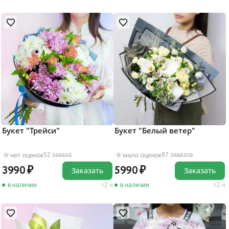
Букет "Трейси"
Букет "Белый ветер"
нет оценок
мало оценок
52 заказа
97 заказов
3990
5990
Заказать
Заказать
в наличии
2 ч
в наличии
2 ч