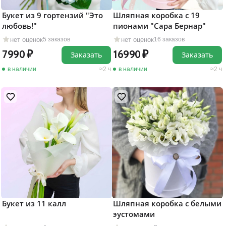
Букет из 9 гортензий "Это
Шляпная коробка с 19
любовь!"
пионами "Сара Бернар"
нет оценок
нет оценок
5 заказов
16 заказов
7990
16990
Заказать
Заказать
в наличии
2 ч
в наличии
2 ч
Букет из 11 калл
Шляпная коробка с белыми
эустомами