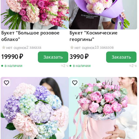
Букет "Большое розовое
Букет "Космические
облако"
георгины"
нет оценок
нет оценок
2 заказа
10 заказов
19990
3990
Заказать
Заказать
в наличии
2 ч
в наличии
2 ч