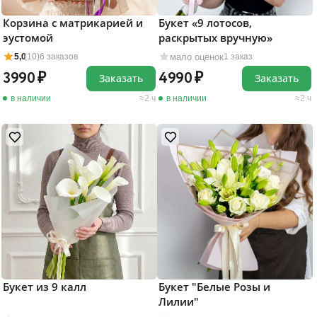
Корзина с матрикарией и
Букет «9 лотосов,
эустомой
раскрытых вручную»
мало оценок
5,0
(10)
6 заказов
1 заказ
3990
4990
Заказать
Заказать
в наличии
2 ч
в наличии
2 ч
Букет из 9 калл
Букет "Белые Розы и
Лилии"