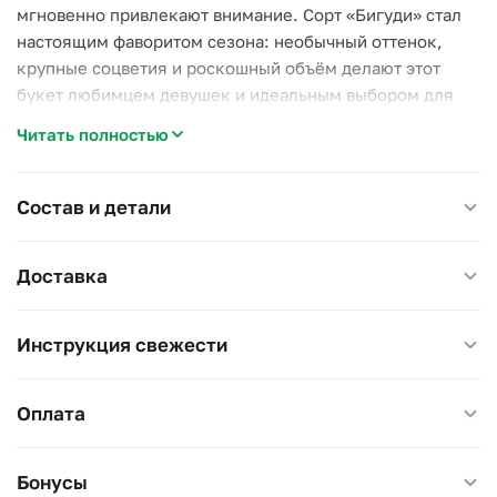
мгновенно привлекают внимание. Сорт «Бигуди» стал
настоящим фаворитом сезона: необычный оттенок,
крупные соцветия и роскошный объём делают этот
букет любимцем девушек и идеальным выбором для
эффектного подарка.
Читать полностью
Преимущества:
- Один из самых популярных букетов этой осени;
Состав и детали
- Хризантемы стойкие и сохраняют свежесть до 2
недель;
Доставка
- Универсален: уместен и в романтическом, и в
деловом подарке.
Инструкция свежести
Подходит для:
- Дарения девушке, чтобы произвести впечатление;
- Осеннего повода или благодарности;
Оплата
- Тех, кто ценит стиль и оригинальность.
Бонусы
Курьер уже готов доставить этот волшебный букет