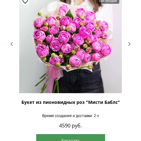
Топ продаж
ий
Букет из пионовидных роз "Мисти Баблс"
Буке
Время создания и доставки: 2 ч
4590
руб.
Заказать