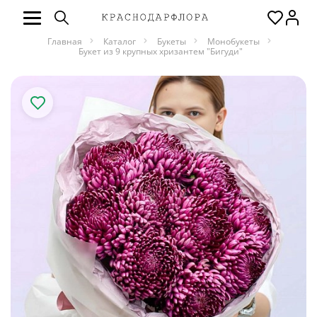
Главная
Каталог
Букеты
Монобукеты
Букет из 9 крупных хризантем "Бигуди"