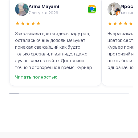
Arina Mayami
Яросл
7 августа 2026
меньше 
★
★
★
★
★
★
★
★
★
★
Заказывала цветы здесь пару раз,
Вчера заказыв
осталась очень довольна! Букет
цветов сестре
приехал свежайший как будто
Курьер приех
только срезали, и выглядел даже
претензий нет.
лучше, чем на сайте. Доставили
цветы были с
точно в оговоренное время, курьер
однозначно.
вежливый, ещё и открытку с тёплыми
Читать полностью
пожеланиями приложили, люблю
места с такими забавными мелочами
приятными. Однозначно буду
заказывать ещё, могу всем
советовать.