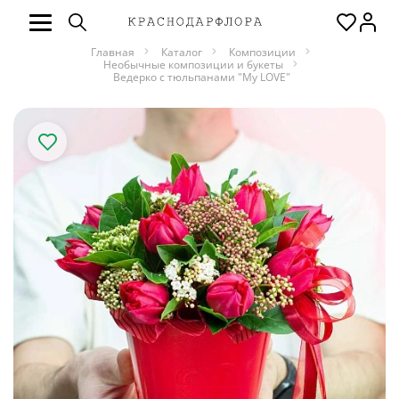
Главная
Каталог
Композиции
Необычные композиции и букеты
Ведерко с тюльпанами "My LOVE"