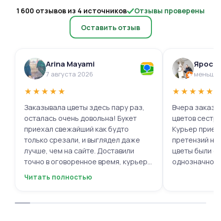
1 600 отзывов из 4 источников
Отзывы проверены
Оставить отзыв
Arina Mayami
Яросл
7 августа 2026
меньше 
★
★
★
★
★
★
★
★
★
★
Заказывала цветы здесь пару раз,
Вчера заказыв
осталась очень довольна! Букет
цветов сестре
приехал свежайший как будто
Курьер приех
только срезали, и выглядел даже
претензий нет.
лучше, чем на сайте. Доставили
цветы были с
точно в оговоренное время, курьер
однозначно.
вежливый, ещё и открытку с тёплыми
Читать полностью
пожеланиями приложили, люблю
места с такими забавными мелочами
приятными. Однозначно буду
заказывать ещё, могу всем