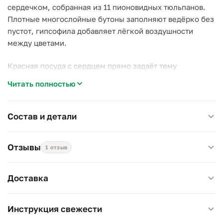
сердечком, собранная из 11 пионовидных тюльпанов.
Плотные многослойные бутоны заполняют ведёрко без
пустот, гипсофила добавляет лёгкой воздушности
между цветами.
Красная посуда с сердцем прямо задаёт тему
композиции — такой подарок не нуждается в открытке,
Читать полностью
чтобы объяснить повод.
Почему стоит выбрать эту композицию:
Состав и детали
–
Пионовидные тюльпаны.
Объёмный бутон вместо
обычной вытянутой формы;
Отзывы
1 отзыв
–
Ведёрко с сердцем.
Готовая тематическая упаковка,
символ на виду;
–
Компактный размер.
Удобно поставить на стол или
Доставка
тумбу, не занимает много места.
Прямое решение на 14 февраля, годовщину или как
Инструкция свежести
признание в любви без специального повода.