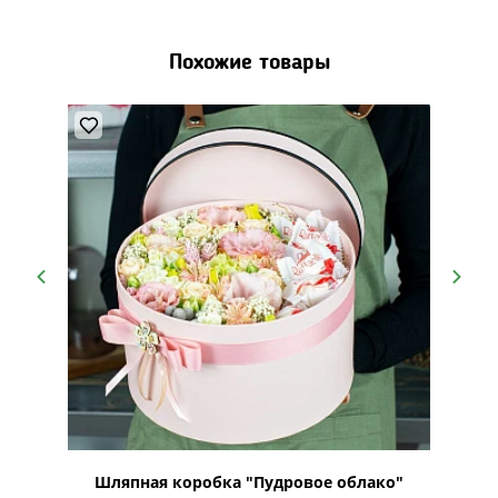
Похожие товары
cino &
Шляпная коробка "Пудровое облако"
Букет