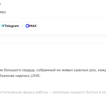
о
ьеру
Telegram
MAX
е большого сердца, собранный из живых красных роз, каж
бъемная надпись LOVE.
эстетическая фишка работы — изоляция каждого бутона в о
 животных, сохраняя первоначальный вид роз;
онтраст между глубоким красным цветом роз и белыми бу