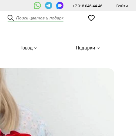
+7 918 046-44-46
Войти
Повод
Подарки