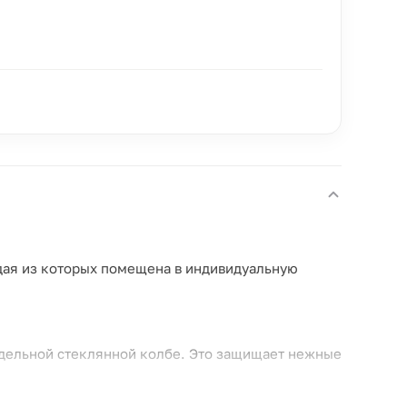
дая из которых помещена в индивидуальную
тдельной стеклянной колбе. Это защищает нежные
квами делают композицию заметным и стильным