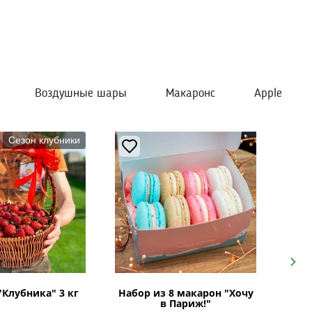
Воздушные шары
Макаронс
Apple
Сезон клубники
Next
"Клубника" 3 кг
Набор из 8 макарон "Хочу
в Париж!"