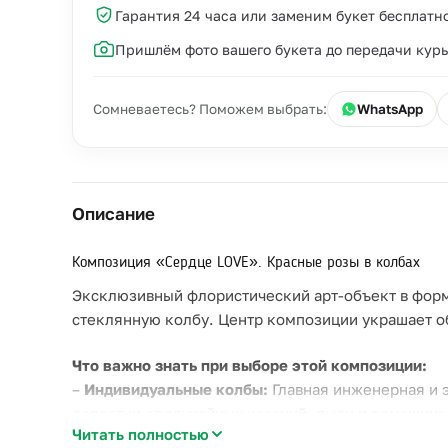
Гарантия 24 часа или заменим букет бесплатн
Пришлём фото вашего букета до передачи кур
Сомневаетесь? Поможем выбрать:
WhatsApp
Описание
Композиция «Сердце LOVE». Красные розы в колбах
Эксклюзивный флористический арт-объект в форм
стеклянную колбу. Центр композиции украшает о
Что важно знать при выборе этой композиции:
–
Индивидуальные колбы:
Главная инженерная и 
лепестки от случайных касаний, пыли и домашних
Читать полностью
–
Идеальная геометрия:
Четкая форма сердца и к