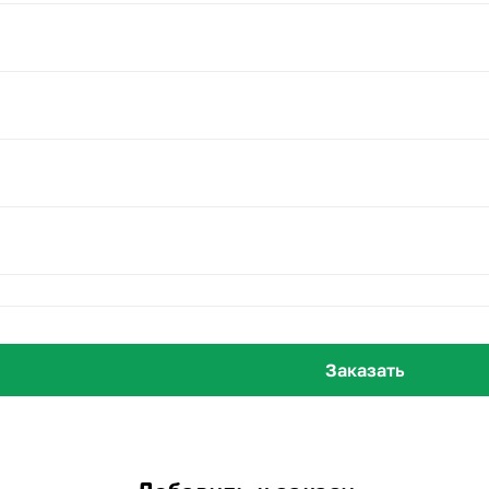
хладе, воду меняйте через день.
Заказать