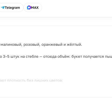
Telegram
MAX
й, малиновый, розовый, оранжевый и жёлтый.
о 3–5 штук на стебле — отсюда объём: букет получается пы
ают плотность без лишних цветов;
ёлтого читается как градиент, а не хаос;
 букет диаметром 50–60 см, который занимает всю комнату
, предложение — повод, где нужен видимый жест.