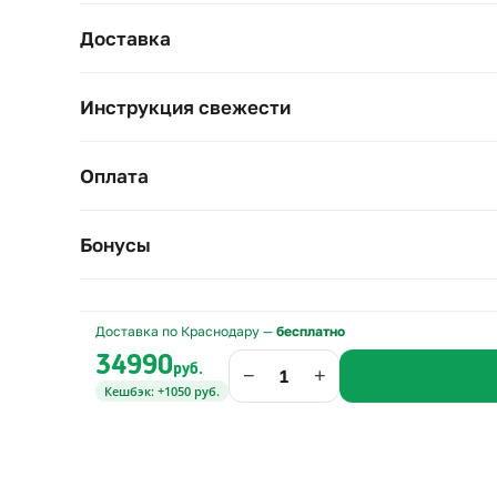
Диаметр и высота — 50–60 см. Розы держите в про
Доставка
Инструкция свежести
Оплата
Бонусы
Доставка по Краснодару —
бесплатно
34990
руб.
−
+
Кешбэк: +1050 руб.