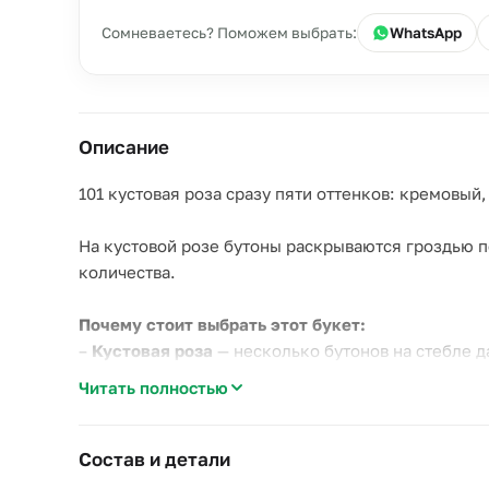
Сомневаетесь? Поможем выбрать:
WhatsApp
Описание
101 кустовая роза сразу пяти оттенков: кремовы
На кустовой розе бутоны раскрываются гроздью п
количества.
Почему стоит выбрать этот букет:
–
Кустовая роза
— несколько бутонов на стебле д
–
Пять оттенков
— тёплая гамма от кремового до ж
Читать полностью
–
Настоящий масштаб
— 101 куст розы формирует
Такой букет дарят на большую годовщину, юбилей
Состав и детали