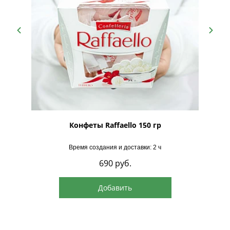
температуре от +2 до +6 °C.
Срок годности натуральных моти ограничен —
рекомендуется употребить в течение 48 часов.
Для восстановления эластичности рисового теста и
раскрытия вкуса начинки рекомендуется извлечь
десерт из холодильника за 10–15 минут до подачи.
рская
Конфеты Raffaello 150 гр
Время создания и доставки: 2 ч
690
руб.
Добавить