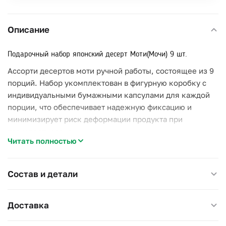
Описание
Подарочный набор японский десерт Моти(Мочи) 9 шт.
Ассорти десертов моти ручной работы, состоящее из 9
порций. Набор укомплектован в фигурную коробку с
индивидуальными бумажными капсулами для каждой
порции, что обеспечивает надежную фиксацию и
минимизирует риск деформации продукта при
транспортировке.
Читать полностью
Особенности продукта
Текстура и форма:
Оболочка выполнена из
Состав и детали
заварного рисового теста, сохраняющего заданную
эластичность. Наличие легкого пудрового
напыления на поверхности технологически
Доставка
необходимо для предотвращения прилипания