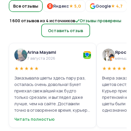
Все отзывы
Яндекс
★ 5,0
Google
★ 4,7
1 600 отзывов из 4 источников
Отзывы проверены
Оставить отзыв
Arina Mayami
Яросл
7 августа 2026
меньше 
★
★
★
★
★
★
★
★
★
★
Заказывала цветы здесь пару раз,
Вчера заказыв
осталась очень довольна! Букет
цветов сестре
приехал свежайший как будто
Курьер приех
только срезали, и выглядел даже
претензий нет.
лучше, чем на сайте. Доставили
цветы были с
точно в оговоренное время, курьер
однозначно.
вежливый, ещё и открытку с тёплыми
Читать полностью
пожеланиями приложили, люблю
места с такими забавными мелочами