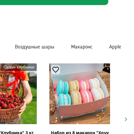
Воздушные шары
Макаронс
Apple
Сезон клубники
Next
"Клубника" 3 кг
Набор из 8 макарон "Хочу