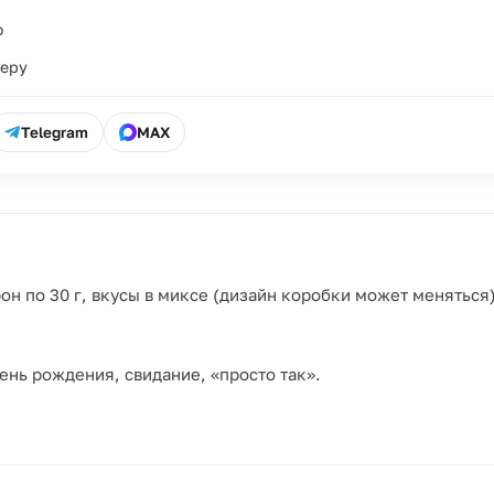
о
ьеру
Telegram
MAX
 по 30 г, вкусы в миксе (дизайн коробки может меняться)
ень рождения, свидание, «просто так».