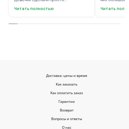
фантастическую цветочную
композиций, 
Читать полностью
Читать полн
композицию, очень нежную и
по своему вку
гармоничную, прислали мне фото
отметить, что
для согласования. Все заботливо
быстрой. Цвет
упаковали и доставили. Очень
срок, что гов
довольна результатом😍
организации р
букеты были у
цветы приеха
красивыми
Доставка: цены и время
Как заказать
Как оплатить заказ
Гарантии
Возврат
Вопросы и ответы
О нас