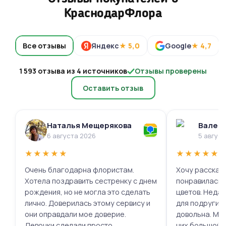
КраснодарФлора
Все отзывы
Яндекс
★ 5,0
Google
★ 4,7
1 593 отзыва из 4 источников
Отзывы проверены
Оставить отзыв
Наталья Мещерякова
Валери
6 августа 2026
5 авгус
★
★
★
★
★
★
★
★
★
★
Очень благодарна флористам.
Хочу рассказа
Хотела поздравить сестренку с днем
понравилась 
рождения, но не могла это сделать
цветов. Недав
лично. Доверилась этому сервису и
для подруги, 
они оправдали мое доверие.
довольна. Мне
Девочки сделали просто
них большой в