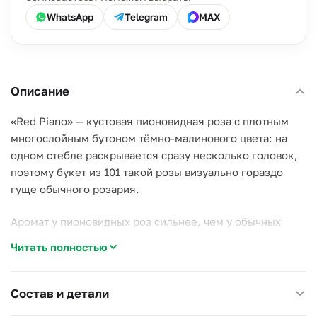
WhatsApp
Telegram
MAX
Описание
«Red Piano» — кустовая пионовидная роза с плотным
многослойным бутоном тёмно-малинового цвета: на
одном стебле раскрывается сразу несколько головок,
поэтому букет из 101 такой розы визуально гораздо
гуще обычного розария.
Аромат у пионовидных роз сильнее, чем у обычных
сортов — букет чувствуется в комнате уже с порога.
Читать полностью
Стебли перевязаны и упакованы в дизайнерскую
бумагу с атласной лентой.
Состав и детали
Почему стоит выбрать этот букет: