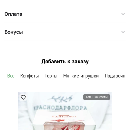
- Поднятия настроения;
- Яркого и стильного жеста.
Оплата
Высота: около 60 см
Бонусы
Диаметр: 45–50 см
Добавить к заказу
Все
Конфеты
Торты
Мягкие игрушки
Подарочны
Топ-1 конфеты