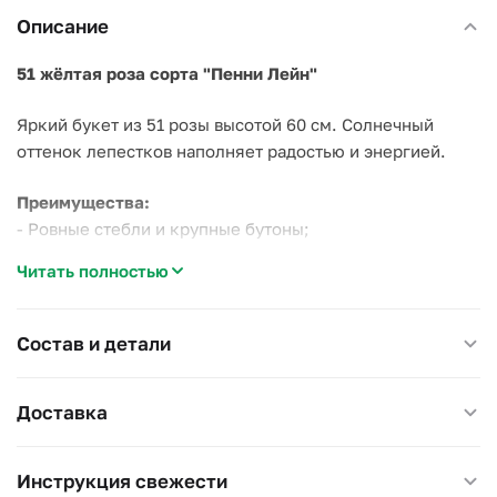
Описание
51 жёлтая роза сорта "Пенни Лейн"
Яркий букет из 51 розы высотой 60 см. Солнечный
оттенок лепестков наполняет радостью и энергией.
Преимущества:
- Ровные стебли и крупные бутоны;
- Яркий жёлтый цвет — символ дружбы и позитива;
Читать полностью
- Свежие российские розы по выгодной цене.
Особенности:
Состав и детали
- Высота стебля 60 см;
- Долго сохраняют свежесть;
Доставка
- Минимум зелени — максимум цвета.
Подходит для:
Инструкция свежести
- Дня рождения или дружеского сюрприза;