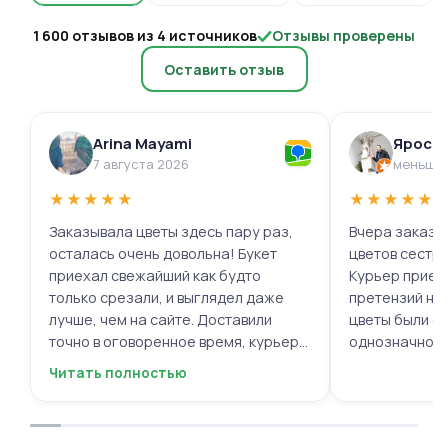
1 600 отзывов из 4 источников
Отзывы проверены
Оставить отзыв
Arina Mayami
Яросл
7 августа 2026
меньше 
★
★
★
★
★
★
★
★
★
★
Заказывала цветы здесь пару раз,
Вчера заказыв
осталась очень довольна! Букет
цветов сестре
приехал свежайший как будто
Курьер приех
только срезали, и выглядел даже
претензий нет.
лучше, чем на сайте. Доставили
цветы были с
точно в оговоренное время, курьер
однозначно.
вежливый, ещё и открытку с тёплыми
Читать полностью
пожеланиями приложили, люблю
места с такими забавными мелочами
приятными. Однозначно буду