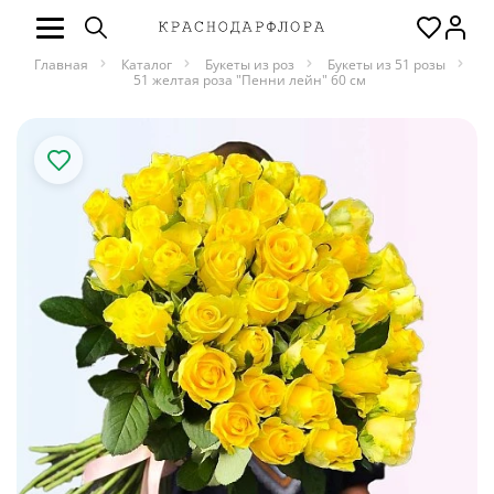
Главная
Каталог
Букеты из роз
Букеты из 51 розы
51 желтая роза "Пенни лейн" 60 см