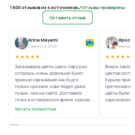
1 600 отзывов из 4 источников
Отзывы проверены
Оставить отзыв
Arina Mayami
Яросл
7 августа 2026
меньше 
★
★
★
★
★
★
★
★
★
★
Заказывала цветы здесь пару раз,
Вчера заказыв
осталась очень довольна! Букет
цветов сестре
приехал свежайший как будто
Курьер приех
только срезали, и выглядел даже
претензий нет.
лучше, чем на сайте. Доставили
цветы были с
точно в оговоренное время, курьер
однозначно.
вежливый, ещё и открытку с тёплыми
Читать полностью
пожеланиями приложили, люблю
места с такими забавными мелочами
приятными. Однозначно буду
заказывать ещё, могу всем