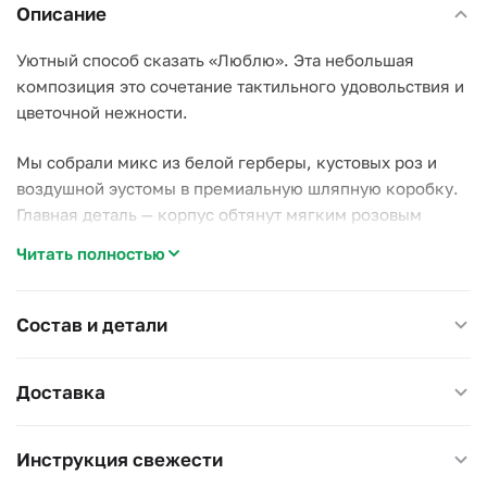
Описание
Уютный способ сказать «Люблю». Эта небольшая
композиция это сочетание тактильного удовольствия и
цветочной нежности.
Мы собрали микс из белой герберы, кустовых роз и
воздушной эустомы в премиальную шляпную коробку.
Главная деталь — корпус обтянут мягким розовым
бархатом, а золотая надпись «Люблю» делает подарок
Читать полностью
красноречивее любых слов.
Почему стоит выбрать эту композицию:
Состав и детали
–
Подарок-эмоция:
Бархатная поверхность коробки
невероятно приятна на ощупь — её не хочется
Доставка
выпускать из рук;
–
Готовый сервис:
Цветам не нужна ваза! Они стоят в
специальной влажной губке, поэтому подарок можно
Инструкция свежести
смело отправлять в офис или ресторан;