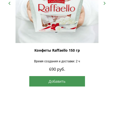
Примерная высота: 20-25 см
Совет: Уход прост — подливайте полстакана воды в
центр композиции каждый день, чтобы губка
оставалась влажной.
рская
Конфеты Raffaello 150 гр
Время создания и доставки: 2 ч
690
руб.
Добавить