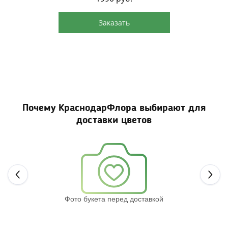
Заказать
Почему КраснодарФлора выбирают для
доставки цветов
Next
Фото букета перед доставкой
Св