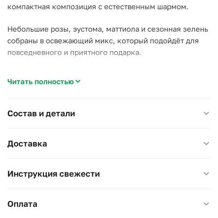
компактная композиция с естественным шармом.
Небольшие розы, эустома, маттиола и сезонная зелень
собраны в освежающий микс, который подойдёт для
повседневного и приятного подарка.
Преимущества:
Читать полностью
– Универсальное сочетание оттенков — от сиреневого
до голубого;
– Невесомое и аккуратное оформление;
Состав и детали
– Отличная цена.
Доставка
Особенности:
– Сезонные свежие цветы;
– Лёгкий, натуральный аромат;
Инструкция свежести
– Удобный формат для личного вручения.
Идеально для:
Оплата
– Комплимента без повода;