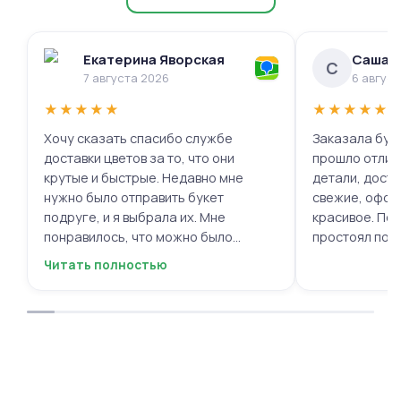
Екатерина Яворская
Саша 
С
7 августа 2026
6 авгус
★
★
★
★
★
★
★
★
★
★
Хочу сказать спасибо службе
Заказала буке
доставки цветов за то, что они
прошло отлич
крутые и быстрые. Недавно мне
детали, доста
нужно было отправить букет
свежие, офор
подруге, и я выбрала их. Мне
красивое. Под
понравилось, что можно было
простоял поч
выбрать цветы и оформить заказ
заботу!
Читать полностью
онлайн, не вставая с дивана. Курьер
привез букет ровно в назначенное
время, и цветы были свежие и
красивые. Уверен, что многие оценят
такую классную услугу. Важно,
когда цветы доставляют на высшем
уровне, ведь букет может быть не