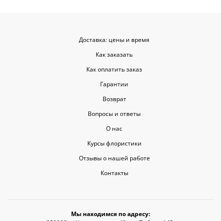
только сюрпризом, но и способом
показать свои чувства. Рекомендую
эту службу всем, кто любит качество
и скорость.
Доставка: цены и время
Как заказать
Как оплатить заказ
Гарантии
Возврат
Вопросы и ответы
О нас
Курсы флористики
Отзывы о нашей работе
Контакты
Мы находимся по адресу: