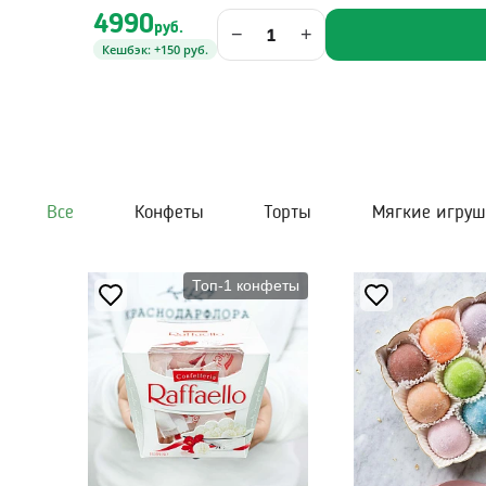
4990
руб.
−
+
Кешбэк: +150 руб.
Все
Конфеты
Торты
Мягкие игру
Топ-1 конфеты