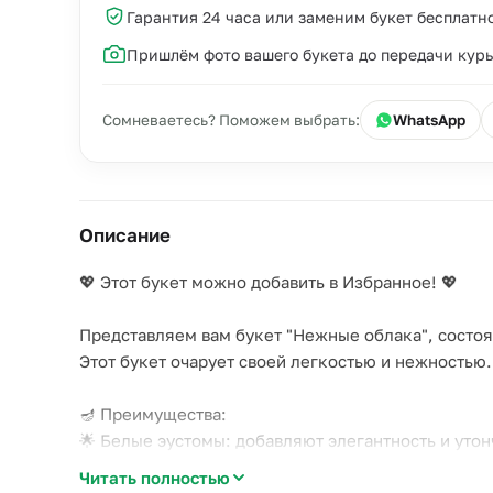
Гарантия 24 часа или заменим букет бесплатн
Пришлём фото вашего букета до передачи кур
Сомневаетесь? Поможем выбрать:
WhatsApp
Описание
💖 Этот букет можно добавить в Избранное! 💖
Представляем вам букет "Нежные облака", состоя
Этот букет очарует своей легкостью и нежностью.
🪔 Преимущества:
🌟 Белые эустомы: добавляют элегантность и утон
🌟 Гортензии: придают букету объем и воздушност
Читать полностью