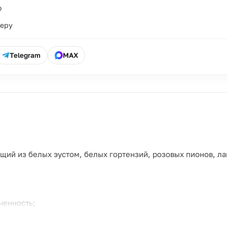
о
ьеру
Telegram
MAX
щий из белых эустом, белых гортензий, розовых пионов, ла
ченность;
ь;