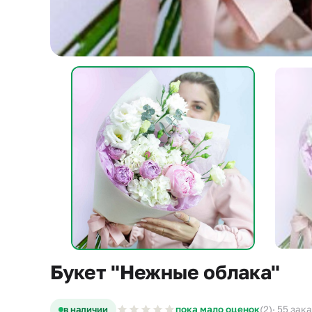
Букет "Нежные облака"
в наличии
пока мало оценок
(2)
· 55 зак