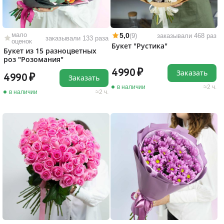
мало
5,0
(9)
заказывали 468 раз
заказывали 133 раза
оценок
Букет "Рустика"
Букет из 15 разноцветных
роз "Розомания"
4990
Заказать
4990
Заказать
в наличии
2 ч.
в наличии
2 ч.