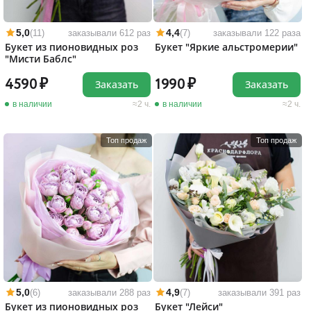
5,0
4,4
(11)
заказывали 612 раз
(7)
заказывали 122 раза
Букет из пионовидных роз
Букет "Яркие альстромерии"
"Мисти Баблс"
4590
1990
Заказать
Заказать
в наличии
2 ч.
в наличии
2 ч.
Топ продаж
Топ продаж
5,0
4,9
(6)
заказывали 288 раз
(7)
заказывали 391 раз
Букет из пионовидных роз
Букет "Лейси"