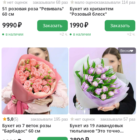
нет оценок
заказывали 68 раз
мало оценок
заказывали 114 раз
51 розовая роза "Ревиваль"
Букет из хризантем
60 см
"Розовый блеск"
9990
1990
Заказать
Заказать
в наличии
2 ч.
в наличии
2 ч.
Весна❤️
5,0
(5)
заказывали 195 раз
нет оценок
заказывали 57 раз
Букет из 7 веток розы
Букет из 19 лавандовых
"Барбадос" 60 см
тюльпанов "Это точно
любовь!"