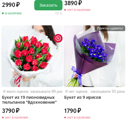
3890
2990
Заказать
нет в наличии
в наличии
2 ч.
Приятно удивить!
мало оценок
заказывали 89 раз
нет оценок
заказывали 93 раза
Букет из 19 пионовидных
Букет из 9 ирисов
тюльпанов "Вдохновение"
3790
1790
нет в наличии
нет в наличии