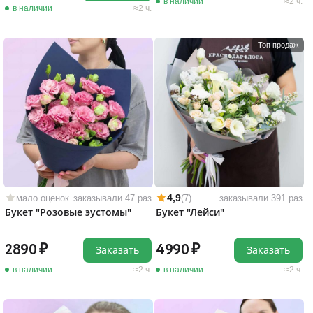
в наличии
2 ч.
в наличии
2 ч.
Топ продаж
4,9
мало оценок
заказывали 47 раз
(7)
заказывали 391 раз
Букет "Розовые эустомы"
Букет "Лейси"
2890
4990
Заказать
Заказать
в наличии
2 ч.
в наличии
2 ч.