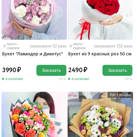
мало
мало
заказывали 52 раза
заказывали 152 раза
оценок
оценок
Букет "Лавандер и Диантус"
Букет из 9 красных роз 50 см
3990
2490
Заказать
Заказать
в наличии
2 ч.
в наличии
2 ч.
Топ-1 продаж