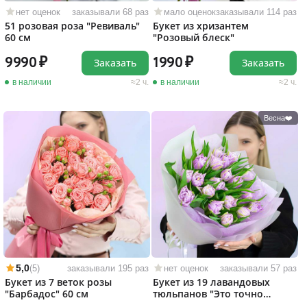
нет оценок
заказывали 68 раз
мало оценок
заказывали 114 раз
51 розовая роза "Ревиваль"
Букет из хризантем
60 см
"Розовый блеск"
9990
1990
Заказать
Заказать
в наличии
2 ч.
в наличии
2 ч.
Весна❤️
5,0
(5)
заказывали 195 раз
нет оценок
заказывали 57 раз
Букет из 7 веток розы
Букет из 19 лавандовых
"Барбадос" 60 см
тюльпанов "Это точно
любовь!"