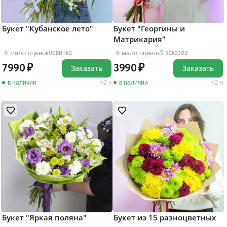
Букет "Кубанское лето"
Букет "Георгины и
Матрикария"
мало оценок
мало оценок
новинка
9 заказов
7990
3990
Заказать
Заказать
в наличии
2 ч
в наличии
2 ч
Букет "Яркая поляна"
Букет из 15 разноцветных