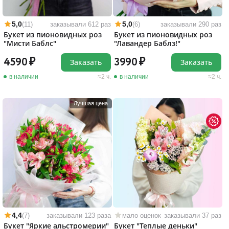
5,0
5,0
(11)
заказывали 612 раз
(6)
заказывали 290 раз
Букет из пионовидных роз
Букет из пионовидных роз
"Мисти Баблс"
"Лавандер Баблз!"
4590
3990
Заказать
Заказать
в наличии
2 ч.
в наличии
2 ч.
Лучшая цена
4,4
(7)
заказывали 123 раза
мало оценок
заказывали 37 раз
Букет "Яркие альстромерии"
Букет "Теплые деньки"