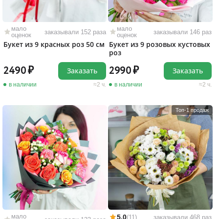
мало
мало
заказывали 152 раза
заказывали 146 раз
оценок
оценок
Букет из 9 красных роз 50 см
Букет из 9 розовых кустовых
роз
2490
2990
Заказать
Заказать
в наличии
2 ч.
в наличии
2 ч.
Топ-1 продаж
мало
5,0
(11)
заказывали 468 раз