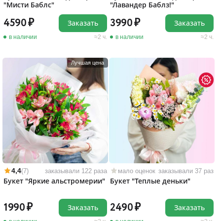
"Мисти Баблс"
"Лавандер Баблз!"
4590
3990
Заказать
Заказать
в наличии
2 ч.
в наличии
2 ч.
Лучшая цена
4,4
(7)
заказывали 122 раза
мало оценок
заказывали 37 раз
Букет "Яркие альстромерии"
Букет "Теплые деньки"
1990
2490
Заказать
Заказать