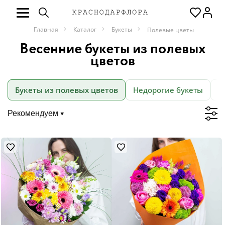
Главная
Каталог
Букеты
Полевые цветы
Весенние букеты из полевых
цветов
Букеты из полевых цветов
Недорогие букеты
М
Рекомендуем