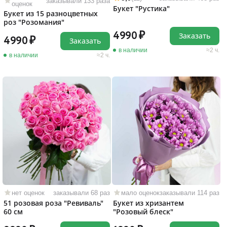
заказывали 133 раза
оценок
Букет "Рустика"
Букет из 15 разноцветных
роз "Розомания"
4990
Заказать
4990
Заказать
в наличии
2 ч.
в наличии
2 ч.
нет оценок
заказывали 68 раз
мало оценок
заказывали 114 раз
51 розовая роза "Ревиваль"
Букет из хризантем
60 см
"Розовый блеск"