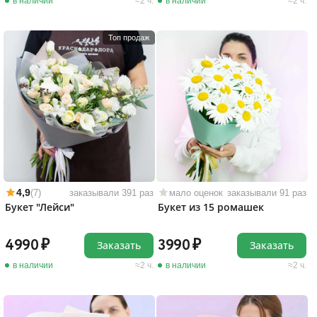
в наличии
2 ч.
в наличии
2 ч.
Топ продаж
4,9
(7)
заказывали 391 раз
мало оценок
заказывали 91 раз
Букет "Лейси"
Букет из 15 ромашек
4990
3990
Заказать
Заказать
в наличии
2 ч.
в наличии
2 ч.