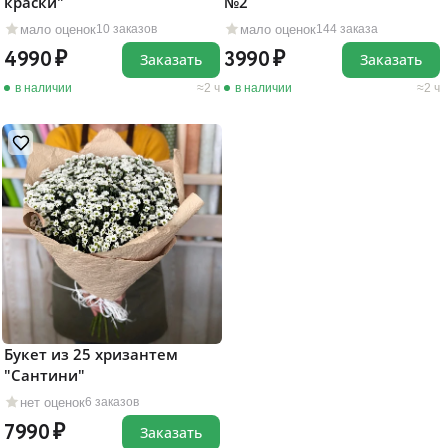
краски"
№2
мало оценок
мало оценок
10 заказов
144 заказа
4990
3990
Заказать
Заказать
в наличии
2 ч
в наличии
2 ч
Букет из 25 хризантем
"Сантини"
нет оценок
6 заказов
7990
Заказать