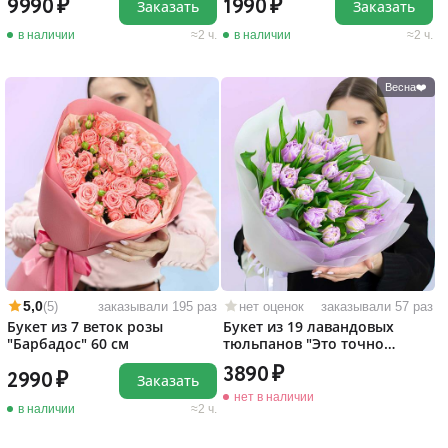
9990
1990
Заказать
Заказать
в наличии
2 ч.
в наличии
2 ч.
Весна❤️
5,0
(5)
заказывали 195 раз
нет оценок
заказывали 57 раз
Букет из 7 веток розы
Букет из 19 лавандовых
"Барбадос" 60 см
тюльпанов "Это точно
любовь!"
3890
2990
Заказать
нет в наличии
в наличии
2 ч.