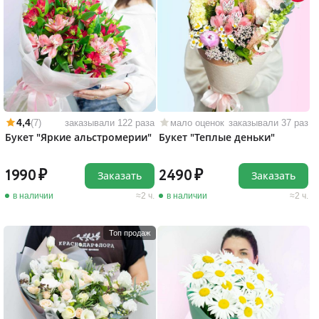
4,4
(7)
заказывали 122 раза
мало оценок
заказывали 37 раз
Букет "Яркие альстромерии"
Букет "Теплые деньки"
1990
2490
Заказать
Заказать
в наличии
2 ч.
в наличии
2 ч.
Топ продаж