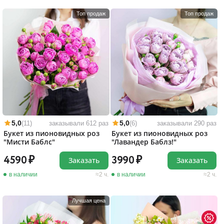
Топ продаж
Топ продаж
5,0
5,0
(11)
заказывали 612 раз
(6)
заказывали 290 раз
Букет из пионовидных роз
Букет из пионовидных роз
"Мисти Баблс"
"Лавандер Баблз!"
4590
3990
Заказать
Заказать
в наличии
2 ч.
в наличии
2 ч.
Лучшая цена