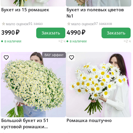
Букет из 15 ромашек
Букет из полевых цветов
№1
мало оценок
мало оценок
91 заказ
97 заказов
3990
4990
Заказать
Заказать
в наличии
2 ч
в наличии
2 ч
ВАУ эффект
Большой букет из 51
Ромашка поштучно
кустовой ромашки
"Матрикария"