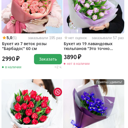
5,0
(5)
заказывали 195 раз
нет оценок
заказывали 57 раз
Букет из 7 веток розы
Букет из 19 лавандовых
"Барбадос" 60 см
тюльпанов "Это точно
любовь!"
3890
2990
Заказать
нет в наличии
в наличии
2 ч.
Приятно удивить!