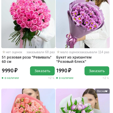
нет оценок
заказывали 68 раз
мало оценок
заказывали 114 раз
51 розовая роза "Ревиваль"
Букет из хризантем
60 см
"Розовый блеск"
9990
1990
Заказать
Заказать
в наличии
2 ч.
в наличии
2 ч.
Весна❤️