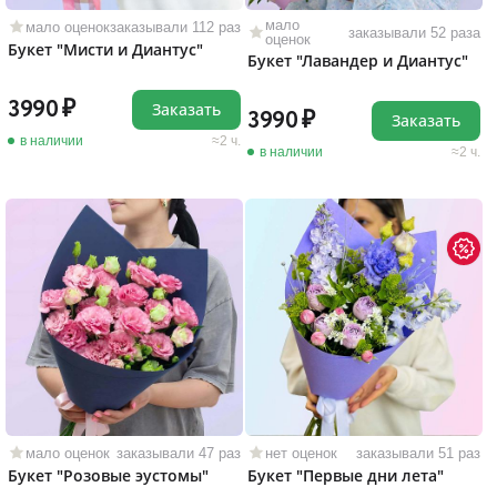
мало
мало оценок
заказывали 112 раз
заказывали 52 раза
оценок
Букет "Мисти и Диантус"
Букет "Лавандер и Диантус"
3990
Заказать
3990
Заказать
в наличии
2 ч.
в наличии
2 ч.
мало оценок
заказывали 47 раз
нет оценок
заказывали 51 раз
Букет "Розовые эустомы"
Букет "Первые дни лета"