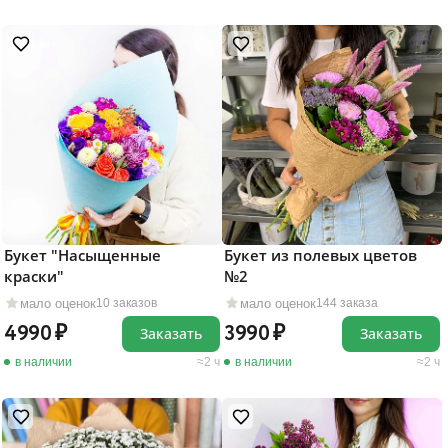
Букет "Насыщенные
Букет из полевых цветов
краски"
№2
мало оценок
мало оценок
10 заказов
144 заказа
4990
3990
Заказать
Заказать
в наличии
2 ч
в наличии
2 ч