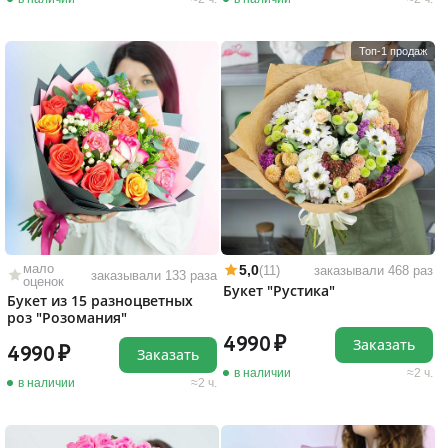
Топ-1 продаж
мало
5,0
(11)
заказывали 468 раз
заказывали 133 раза
оценок
Букет "Рустика"
Букет из 15 разноцветных
роз "Розомания"
4990
Заказать
4990
Заказать
в наличии
2 ч.
в наличии
2 ч.