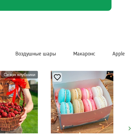
Воздушные шары
Макаронс
Apple
Сезон клубники
Next