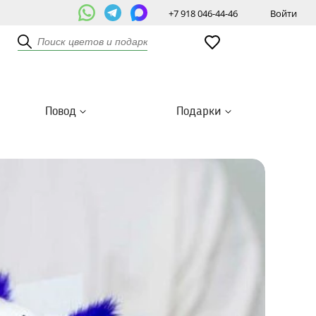
+7 918 046-44-46
Войти
Повод
Подарки