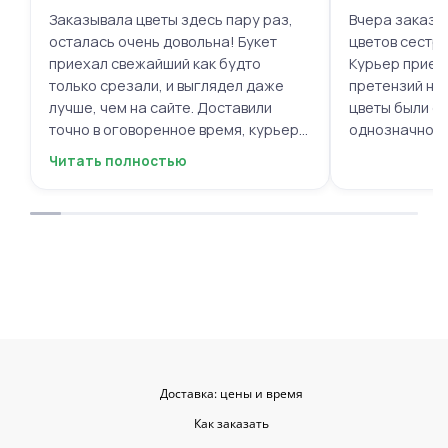
Заказывала цветы здесь пару раз,
Вчера заказыв
осталась очень довольна! Букет
цветов сестре
приехал свежайший как будто
Курьер приех
только срезали, и выглядел даже
претензий нет.
лучше, чем на сайте. Доставили
цветы были с
точно в оговоренное время, курьер
однозначно.
вежливый, ещё и открытку с тёплыми
Читать полностью
пожеланиями приложили, люблю
места с такими забавными мелочами
приятными. Однозначно буду
заказывать ещё, могу всем
советовать.
Доставка: цены и время
Как заказать