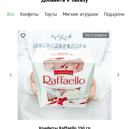
Добавить к заказу
Все
Конфеты
Торты
Мягкие игрушки
Подарочны
Топ-1 конфеты
рская
Конфеты Raffaello 150 гр