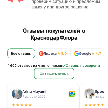
проверим ситуацию и предложим
замену или другое решение.
Отзывы покупателей о
КраснодарФлора
Все отзывы
Яндекс
★ 5,0
Google
★ 4,7
1 600 отзывов из 4 источников
Отзывы проверены
Оставить отзыв
Arina Mayami
Яросл
7 августа 2026
меньше 
★
★
★
★
★
★
★
★
★
★