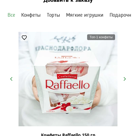
Добавить к заказу
Все
Конфеты
Торты
Мягкие игрушки
Подарочны
Топ-1 конфеты
рская
Конфеты Raffaello 150 гр