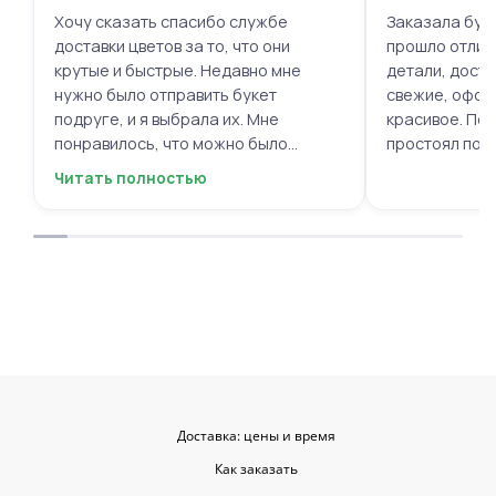
Хочу сказать спасибо службе
Заказала буке
доставки цветов за то, что они
прошло отлич
крутые и быстрые. Недавно мне
детали, доста
нужно было отправить букет
свежие, офор
подруге, и я выбрала их. Мне
красивое. Под
понравилось, что можно было
простоял поч
выбрать цветы и оформить заказ
заботу!
Читать полностью
онлайн, не вставая с дивана. Курьер
привез букет ровно в назначенное
время, и цветы были свежие и
красивые. Уверен, что многие оценят
такую классную услугу. Важно,
когда цветы доставляют на высшем
уровне, ведь букет может быть не
только сюрпризом, но и способом
показать свои чувства. Рекомендую
эту службу всем, кто любит качество
и скорость.
Доставка: цены и время
Как заказать