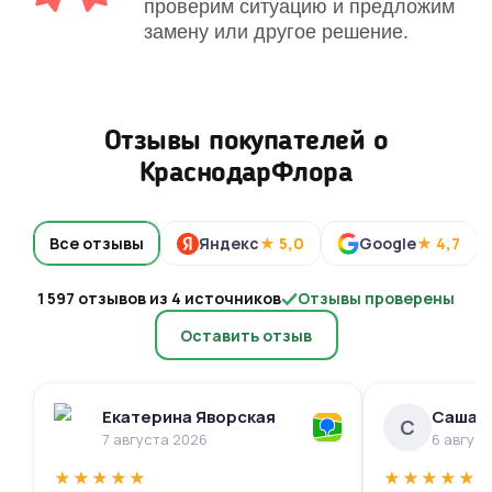
проверим ситуацию и предложим
замену или другое решение.
Отзывы покупателей о
КраснодарФлора
Все отзывы
Яндекс
★ 5,0
Google
★ 4,7
1 597 отзывов из 4 источников
Отзывы проверены
Оставить отзыв
Екатерина Яворская
Саша 
С
7 августа 2026
6 авгус
★
★
★
★
★
★
★
★
★
★