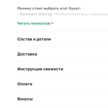
Почему стоит выбрать этот букет:
–
Контраст фактур.
Плотные георгины и воздушная
–
Живой аромат.
Веточки мяты дают лёгкую свежу
Читать полностью
–
Насыщенный красный.
Георгины держат цвет не
Такой букет уместен на день рождения, в знак вн
Состав и детали
Диаметр около 25 см, высота 45–55 см. Подрежьте
Доставка
Инструкция свежести
Оплата
Бонусы