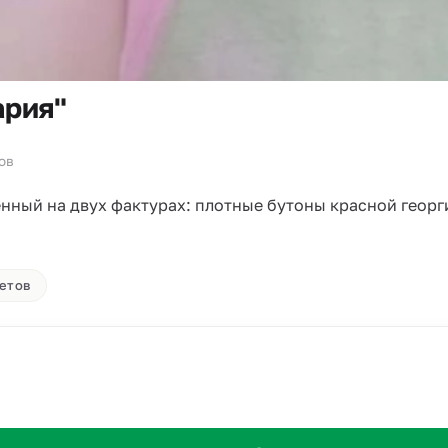
ария"
зов
нный на двух фактурах: плотные бутоны красной георг
ветов