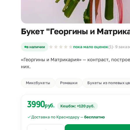
Букет "Георгины и Матрик
в наличии
пока мало оценок
(1)
· 9 зака
«Георгины и Матрикария» — контраст, построе
них.
Миксбукеты
Ромашки
Букеты из полевых ц
3990
руб.
Кешбэк: +120 руб.
Доставка по Краснодару —
бесплатно