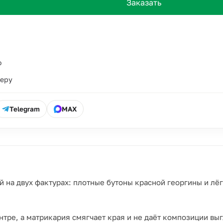
Заказать
о
ьеру
Telegram
MAX
 на двух фактурах: плотные бутоны красной георгины и лёг
нтре, а матрикария смягчает края и не даёт композиции вы