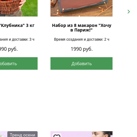
Next
"Клубника" 3 кг
Набор из 8 макарон "Хочу
в Париж!"
ния и доставки: 3 ч
Время создания и доставки: 2 ч
Врем
990
руб.
1990
руб.
обавить
Добавить
Тренд осени