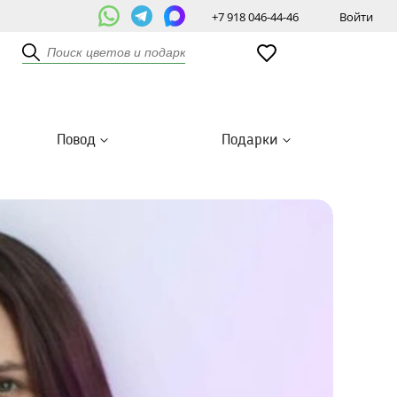
+7 918 046-44-46
Войти
Повод
Подарки