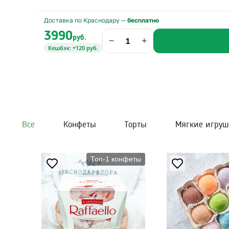
Доставка по Краснодару —
бесплатно
3990
руб.
−
+
Кешбэк: +120 руб.
Все
Конфеты
Торты
Мягкие игру
Топ-1 конфеты