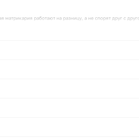
 матрикария работают на разницу, а не спорят друг с друг
ю ноту, которой обычно нет в букетах;
сколько дней, не выцветая и не темнея.
имания без повода или как способ разбавить обычный день 
 стебли наискось, меняйте воду раз в два дня и держите б