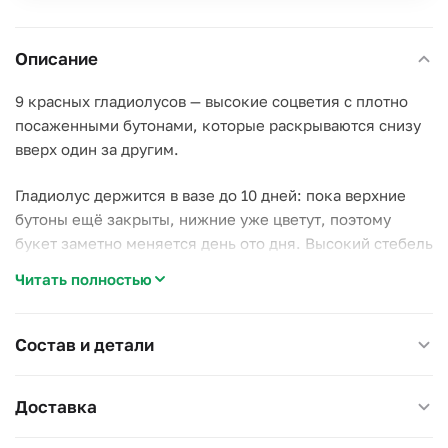
Описание
9 красных гладиолусов — высокие соцветия с плотно
посаженными бутонами, которые раскрываются снизу
вверх один за другим.
Гладиолус держится в вазе до 10 дней: пока верхние
бутоны ещё закрыты, нижние уже цветут, поэтому
букет заметно меняется день ото дня. Высокий стебель
подходит для напольной вазы или узкого высокого
Читать полностью
сосуда.
Срезайте увядшие нижние цветки по мере распускания
Состав и детали
новых, воду меняйте каждые 2 дня.
Примерный диаметр: 30–35 см, высота: 80–90 см.
Доставка