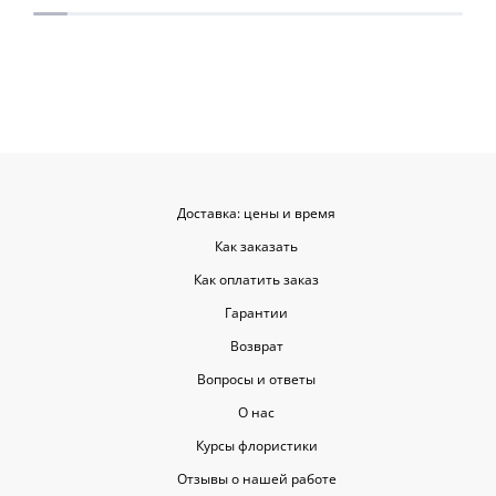
для согласования. Все заботливо
быстрой. Цвет
упаковали и доставили. Очень
срок, что гов
довольна результатом😍
организации р
букеты были у
цветы приеха
красивыми
Доставка: цены и время
Как заказать
Как оплатить заказ
Гарантии
Возврат
Вопросы и ответы
О нас
Курсы флористики
Отзывы о нашей работе