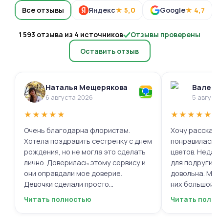
Все отзывы
Яндекс
★ 5,0
Google
★ 4,7
1 593 отзыва из 4 источников
Отзывы проверены
Оставить отзыв
Наталья Мещерякова
Валери
6 августа 2026
5 авгус
★
★
★
★
★
★
★
★
★
★
Очень благодарна флористам.
Хочу рассказа
Хотела поздравить сестренку с днем
понравилась 
рождения, но не могла это сделать
цветов. Недав
лично. Доверилась этому сервису и
для подруги, 
они оправдали мое доверие.
довольна. Мне
Девочки сделали просто
них большой в
фантастическую цветочную
композиций, 
Читать полностью
Читать полн
композицию, очень нежную и
по своему вку
гармоничную, прислали мне фото
отметить, что