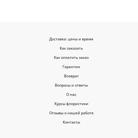
когда цветы доставляют на высшем
уровне, ведь букет может быть не
только сюрпризом, но и способом
показать свои чувства. Рекомендую
эту службу всем, кто любит качество
и скорость.
Доставка: цены и время
Как заказать
Как оплатить заказ
Гарантии
Возврат
Вопросы и ответы
О нас
Курсы флористики
Отзывы о нашей работе
Контакты