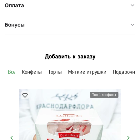
Подходит для:
Оплата
- Поздравлений с праздниками;
- Неожиданного сюрприза для близкого человека;
Бонусы
- Яркого акцента в интерьере.
Высота цветов: около 70 см
Добавить к заказу
Все
Конфеты
Торты
Мягкие игрушки
Подарочны
Топ-1 конфеты