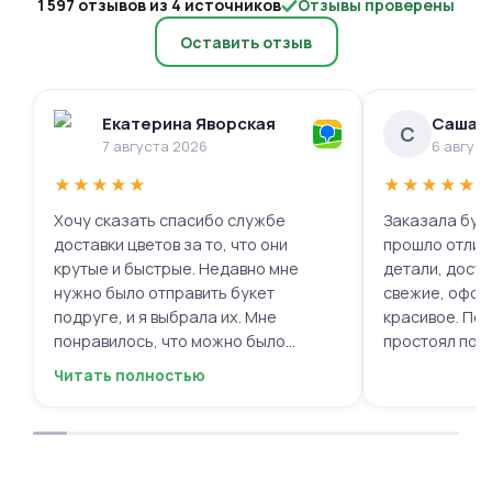
1 597 отзывов из 4 источников
Отзывы проверены
Оставить отзыв
Екатерина Яворская
Саша 
С
7 августа 2026
6 авгус
★
★
★
★
★
★
★
★
★
★
Хочу сказать спасибо службе
Заказала буке
доставки цветов за то, что они
прошло отлич
крутые и быстрые. Недавно мне
детали, доста
нужно было отправить букет
свежие, офор
подруге, и я выбрала их. Мне
красивое. Под
понравилось, что можно было
простоял поч
выбрать цветы и оформить заказ
заботу!
Читать полностью
онлайн, не вставая с дивана. Курьер
привез букет ровно в назначенное
время, и цветы были свежие и
красивые. Уверен, что многие оценят
такую классную услугу. Важно,