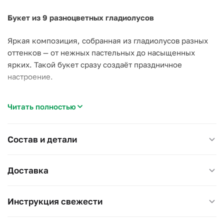
Букет из 9 разноцветных гладиолусов
Яркая композиция, собранная из гладиолусов разных
оттенков — от нежных пастельных до насыщенных
ярких. Такой букет сразу создаёт праздничное
настроение.
Преимущества:
Читать полностью
- Контрастные цвета выглядят эффектно и современно;
- Гладиолусы сохраняют свежесть долго;
- Высокие стебли придают букету торжественность.
Состав и детали
Особенности:
Доставка
- Бутоны раскрываются постепенно, букет красив
несколько дней;
- Минимум упаковки, акцент на цветах;
Инструкция свежести
- Универсальный выбор для любого случая.