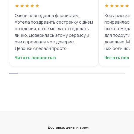
★
★
★
★
★
★
★
★
★
★
Очень благодарна флористам.
Хочу рассказа
Хотела поздравить сестренку с днем
понравилась 
рождения, но не могла это сделать
цветов. Недав
лично. Доверилась этому сервису и
для подруги, 
они оправдали мое доверие.
довольна. Мне
Девочки сделали просто
них большой в
фантастическую цветочную
композиций, 
Читать полностью
Читать полн
композицию, очень нежную и
по своему вку
гармоничную, прислали мне фото
отметить, что
для согласования. Все заботливо
быстрой. Цвет
упаковали и доставили. Очень
срок, что гов
довольна результатом😍
организации р
букеты были у
цветы приеха
красивыми
Доставка: цены и время