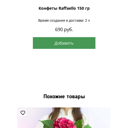
для уточнения у наших менеджеров. Выбирайте
рская
Конфеты Raffaello 150 гр
идеальный оттенок для своего подарка!
Время создания и доставки: 2 ч
690
руб.
Добавить
Похожие товары