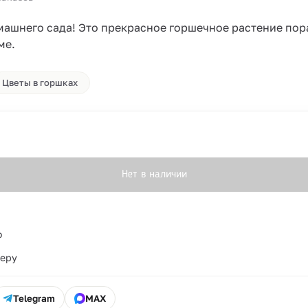
омашнего сада! Это прекрасное горшечное растение по
ме.
Цветы в горшках
Нет в наличии
о
ьеру
Telegram
MAX