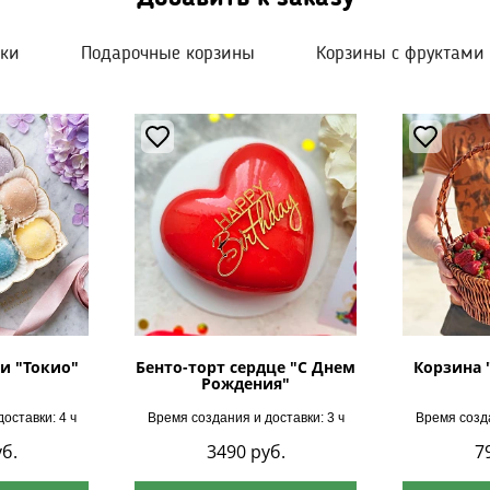
шки
Подарочные корзины
Корзины с фруктами
и "Токио"
Бенто-торт сердце "С Днем
Корзина 
Рождения"
оставки: 4 ч
Время создания и доставки: 3 ч
Время созда
б.
3490
руб.
7