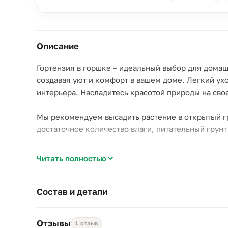
Описание
Гортензия в горшке – идеальный выбор для домаш
создавая уют и комфорт в вашем доме. Легкий у
интерьера. Насладитесь красотой природы на св
Мы рекомендуем высадить растение в открытый гру
достаточное количество влаги, питательный грунт
Читать полностью
Цвета в ассортименте. Подарочная упаковка.
Рекомендации по уходу: обильный полив, полутень
Состав и детали
Возможные варианты цветов вы можете уточнить 
Отзывы
1 отзыв