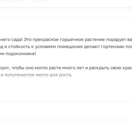
него сада! Это прекрасное горшечное растение порадует 
ход и стойкость к условиям помещения делают гортензию п
оем подоконнике!
нт, чтобы оно могло расти много лет и раскрыть свою крас
 и полутенистое место для роста.
, пересадить растение в открытый грунт.
у наших менеджеров.