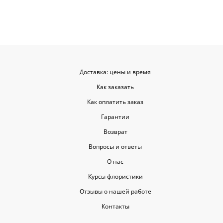
такую классную услугу. Важно,
когда цветы доставляют на высшем
уровне, ведь букет может быть не
только сюрпризом, но и способом
показать свои чувства. Рекомендую
эту службу всем, кто любит качество
и скорость.
Доставка: цены и время
Как заказать
Как оплатить заказ
Гарантии
Возврат
Вопросы и ответы
О нас
Курсы флористики
Отзывы о нашей работе
Контакты