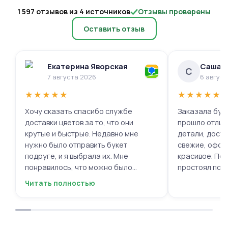
1 597 отзывов из 4 источников
Отзывы проверены
Оставить отзыв
Екатерина Яворская
Саша 
С
7 августа 2026
6 авгус
★
★
★
★
★
★
★
★
★
★
Хочу сказать спасибо службе
Заказала буке
доставки цветов за то, что они
прошло отлич
крутые и быстрые. Недавно мне
детали, доста
нужно было отправить букет
свежие, офор
подруге, и я выбрала их. Мне
красивое. Под
понравилось, что можно было
простоял поч
выбрать цветы и оформить заказ
заботу!
Читать полностью
онлайн, не вставая с дивана. Курьер
привез букет ровно в назначенное
время, и цветы были свежие и
красивые. Уверен, что многие оценят