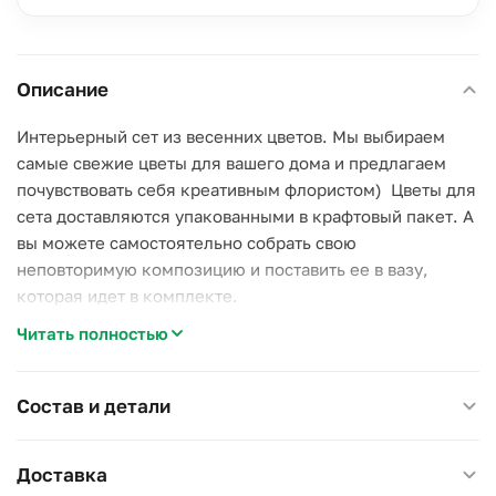
Описание
Интерьерный сет из весенних цветов. Мы выбираем
самые свежие цветы для вашего дома и предлагаем
почувствовать себя креативным флористом) Цветы для
сета доставляются упакованными в крафтовый пакет. А
вы можете самостоятельно собрать свою
неповторимую композицию и поставить ее в вазу,
которая идет в комплекте.
Читать полностью
Состав сета:
Нарциссы - 3 шт
Состав и детали
Эустома - 3 шт
Львиный зев - 2 шт
Доставка
Ранункулюс - 2 шт