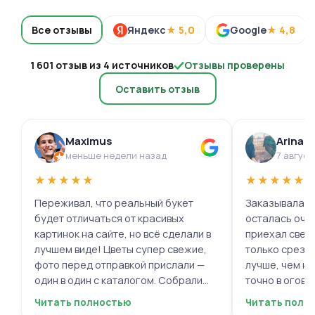
Все отзывы
Яндекс
★ 5,0
Google
★ 4,8
1 601 отзыв из 4 источников
Отзывы проверены
Оставить отзыв
Maximus
Arina 
меньше недели назад
7 август
★
★
★
★
★
★
★
★
★
★
Переживал, что реальный букет
Заказывала ц
будет отличаться от красивых
осталась очень 
картинок на сайте, но всё сделали в
приехал свеж
лучшем виде! Цветы супер свежие,
только срезал
фото перед отправкой прислали —
лучше, чем на
один в один с каталогом. Собрали
точно в огово
быстро, курьер не подвёл. Мужской
вежливый, ещё
Читать полностью
Читать полн
респект за честность и качество!
пожеланиями