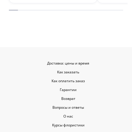
Буду обращаться ещё.
места с таки
приятными. О
заказывать е
советовать.
Доставка: цены и время
Как заказать
Как оплатить заказ
Гарантии
Возврат
Вопросы и ответы
О нас
Курсы флористики