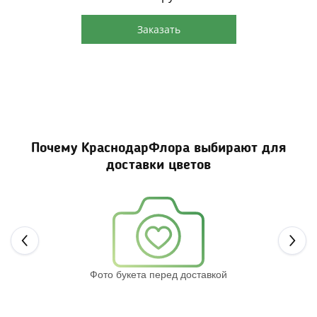
Заказать
Почему КраснодарФлора выбирают для
доставки цветов
Next
Фото букета перед доставкой
Св