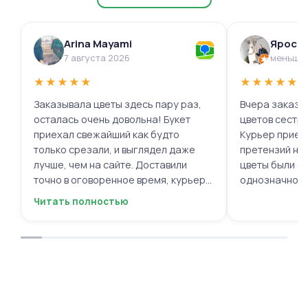
Arina Mayami
Яросл
7 августа 2026
меньше 
★
★
★
★
★
★
★
★
★
★
Заказывала цветы здесь пару раз,
Вчера заказыв
осталась очень довольна! Букет
цветов сестре
приехал свежайший как будто
Курьер приех
только срезали, и выглядел даже
претензий нет.
лучше, чем на сайте. Доставили
цветы были с
точно в оговоренное время, курьер
однозначно.
вежливый, ещё и открытку с тёплыми
Читать полностью
пожеланиями приложили, люблю
места с такими забавными мелочами
приятными. Однозначно буду
заказывать ещё, могу всем
советовать.