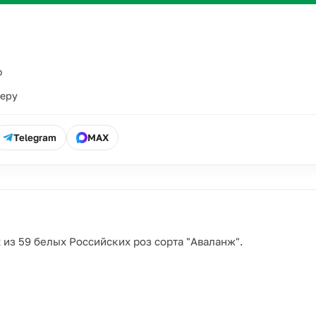
о
ьеру
Telegram
MAX
 из 59 белых Российских роз сорта "Аваланж".