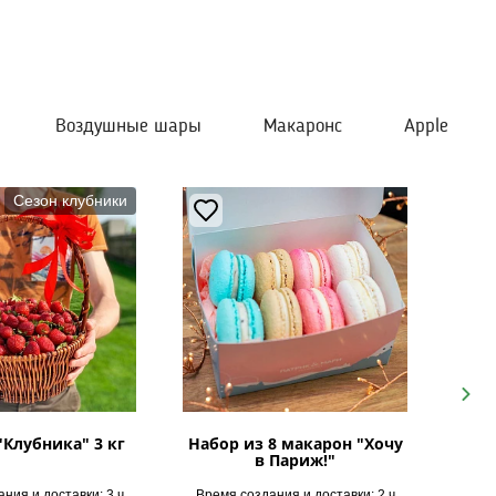
Воздушные шары
Макаронс
Apple
Сезон клубники
Next
"Клубника" 3 кг
Набор из 8 макарон "Хочу
в Париж!"
ния и доставки: 3 ч
Время создания и доставки: 2 ч
Врем