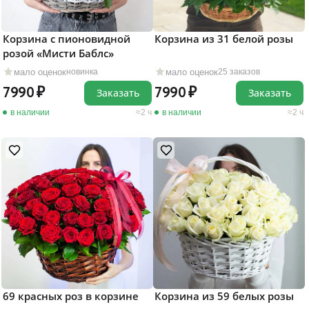
Корзина с пионовидной
Корзина из 31 белой розы
розой «Мисти Баблс»
мало оценок
мало оценок
новинка
25 заказов
7990
7990
Заказать
Заказать
в наличии
2 ч
в наличии
2 ч
69 красных роз в корзине
Корзина из 59 белых розы