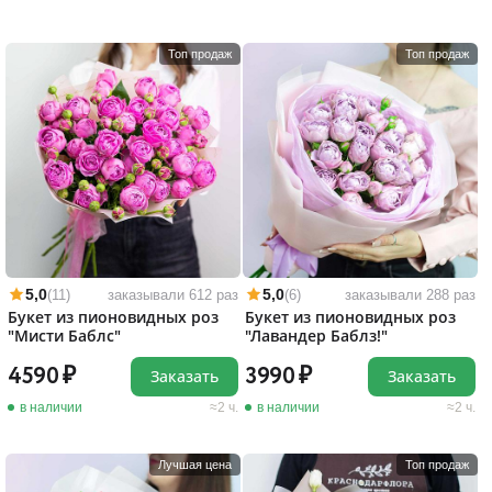
Топ продаж
Топ продаж
5,0
5,0
(11)
заказывали 612 раз
(6)
заказывали 288 раз
Букет из пионовидных роз
Букет из пионовидных роз
"Мисти Баблс"
"Лавандер Баблз!"
4590
3990
Заказать
Заказать
в наличии
2 ч.
в наличии
2 ч.
Лучшая цена
Топ продаж