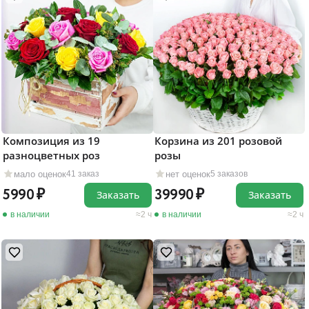
Композиция из 19
Корзина из 201 розовой
разноцветных роз
розы
мало оценок
нет оценок
41 заказ
5 заказов
5990
39990
Заказать
Заказать
в наличии
2 ч
в наличии
2 ч