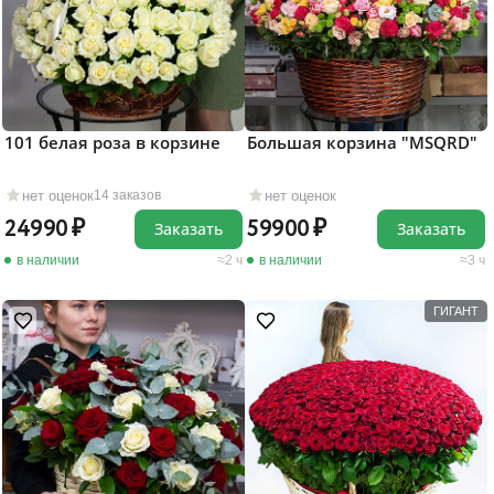
101 белая роза в корзине
Большая корзина "MSQRD"
нет оценок
нет оценок
14 заказов
24990
59900
Заказать
Заказать
в наличии
2 ч
в наличии
3 ч
ГИГАНТ