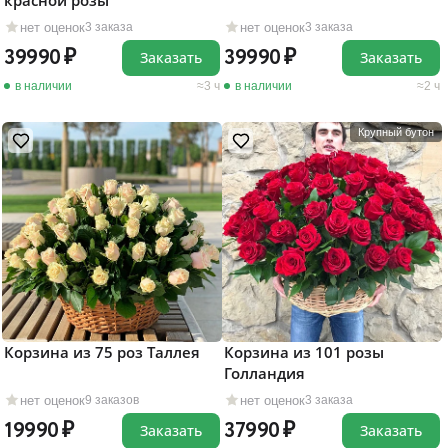
красной розы
нет оценок
нет оценок
3 заказа
3 заказа
39990
39990
Заказать
Заказать
в наличии
3 ч
в наличии
2 ч
Крупный бутон
Корзина из 75 роз Таллея
Корзина из 101 розы
Голландия
нет оценок
нет оценок
9 заказов
3 заказа
19990
37990
Заказать
Заказать