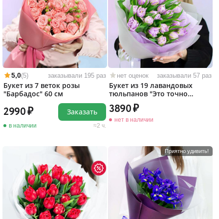
5,0
(5)
заказывали 195 раз
нет оценок
заказывали 57 раз
Букет из 7 веток розы
Букет из 19 лавандовых
"Барбадос" 60 см
тюльпанов "Это точно
любовь!"
3890
2990
Заказать
нет в наличии
в наличии
2 ч.
Приятно удивить!