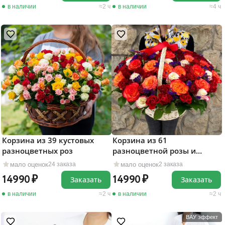
в наличии
2 ч
в наличии
4 ч
Корзина из 39 кустовых
Корзина из 61
разноцветных роз
разноцветной розы и
статицы
мало оценок
мало оценок
24 заказа
2 заказа
14990
14990
Заказать
Заказать
в наличии
2 ч
в наличии
2 ч
ВАУ эффект