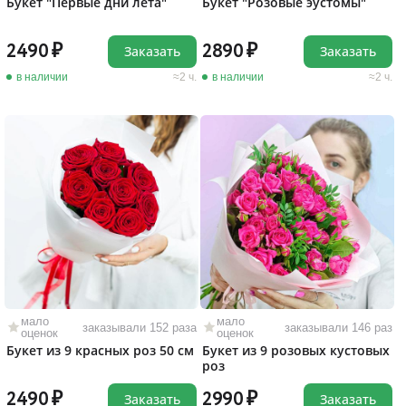
Букет "Первые дни лета"
Букет "Розовые эустомы"
2490
2890
Заказать
Заказать
в наличии
2 ч.
в наличии
2 ч.
мало
мало
заказывали 152 раза
заказывали 146 раз
оценок
оценок
Букет из 9 красных роз 50 см
Букет из 9 розовых кустовых
роз
2490
2990
Заказать
Заказать