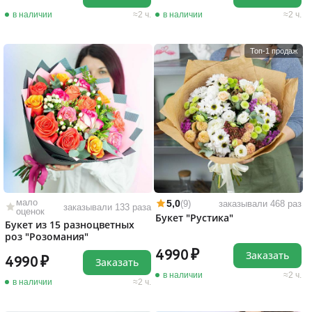
в наличии
2 ч.
в наличии
2 ч.
Топ-1 продаж
мало
5,0
(9)
заказывали 468 раз
заказывали 133 раза
оценок
Букет "Рустика"
Букет из 15 разноцветных
роз "Розомания"
4990
Заказать
4990
Заказать
в наличии
2 ч.
в наличии
2 ч.