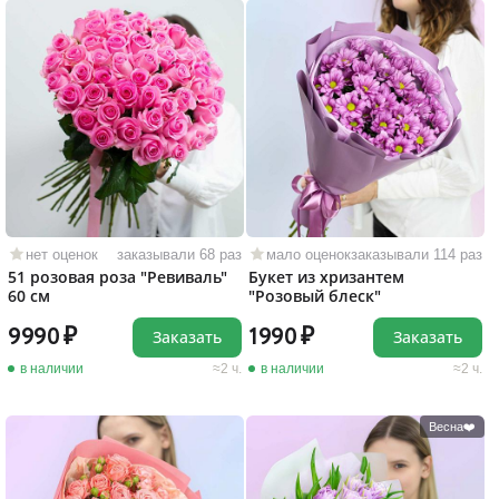
нет оценок
заказывали 68 раз
мало оценок
заказывали 114 раз
51 розовая роза "Ревиваль"
Букет из хризантем
60 см
"Розовый блеск"
9990
1990
Заказать
Заказать
в наличии
2 ч.
в наличии
2 ч.
Весна❤️