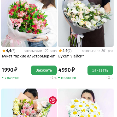
4,4
4,9
(7)
заказывали 122 раза
(7)
заказывали 391 раз
Букет "Яркие альстромерии"
Букет "Лейси"
1990
4990
Заказать
Заказать
в наличии
2 ч.
в наличии
2 ч.