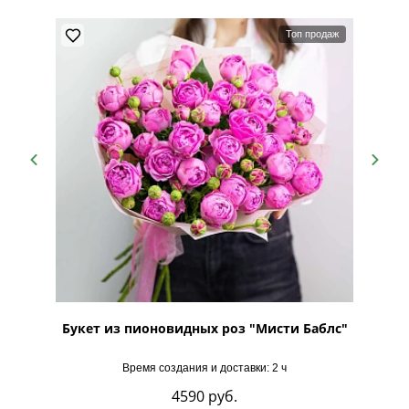
Люблю!❤️
Топ продаж
пешиал
Букет из пионовидных роз "Мисти Баблс"
Буке
Время создания и доставки: 2 ч
4590
руб.