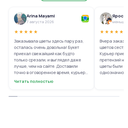
Arina Mayami
Яросл
7 августа 2026
меньше 
★
★
★
★
★
★
★
★
★
★
Заказывала цветы здесь пару раз,
Вчера заказыв
осталась очень довольна! Букет
цветов сестре
приехал свежайший как будто
Курьер приех
только срезали, и выглядел даже
претензий нет.
лучше, чем на сайте. Доставили
цветы были с
точно в оговоренное время, курьер
однозначно.
вежливый, ещё и открытку с тёплыми
Читать полностью
пожеланиями приложили, люблю
места с такими забавными мелочами
приятными. Однозначно буду
заказывать ещё, могу всем
советовать.