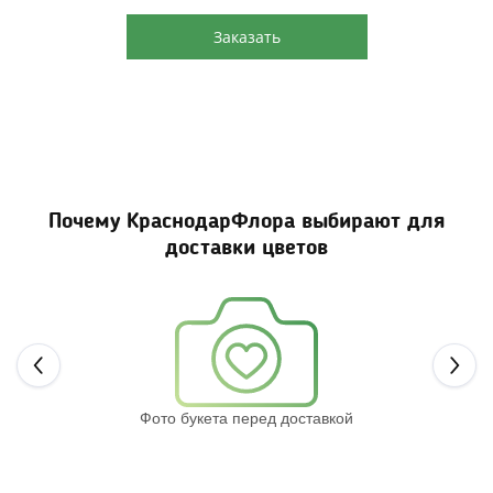
Заказать
Почему КраснодарФлора выбирают для
доставки цветов
Next
Фото букета перед доставкой
Св