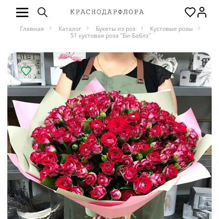
Главная
Каталог
Букеты из роз
Кустовые розы
51 кустовая роза "Би-Баблз"