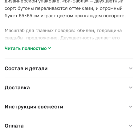
дизайнерской упаковке. «Би-Баблз» — двухцветный
сорт: бутоны переливаются оттенками, и огромный
букет 65×65 см играет цветом при каждом повороте.
Масштаб для главных поводов: юбилей, годовщина
свадьбы, предложение. Двухцветность делает его
живее классических однотонных охапок.
Читать полностью
Дома: самая большая ваза или две, свежая вода раз в
два дня, подрезка веток.
Состав и детали
Размер 65×65 см, высота 60 см.
Доставка
Инструкция свежести
Оплата