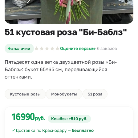
51 кустовая роза "Би-Баблз"
в наличии
Оцените первым
· 6 заказов
Пятьдесят одна ветка двухцветной розы «Би-
Баблз»: букет 65×65 см, переливающийся
оттенками.
Кустовые розы
Монобукеты
51 роза
16990
руб.
Кешбэк: +510 руб.
Доставка по Краснодару —
бесплатно