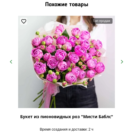
Похожие товары
Люблю!❤️
Топ продаж
пешиал
Букет из пионовидных роз "Мисти Баблс"
Буке
Время создания и доставки: 2 ч