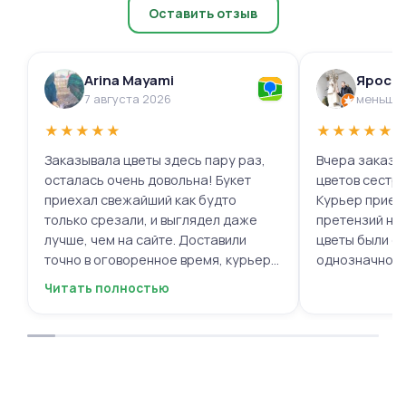
Оставить отзыв
Arina Mayami
Яросл
7 августа 2026
меньше 
★
★
★
★
★
★
★
★
★
★
Заказывала цветы здесь пару раз,
Вчера заказыв
осталась очень довольна! Букет
цветов сестре
приехал свежайший как будто
Курьер приех
только срезали, и выглядел даже
претензий нет.
лучше, чем на сайте. Доставили
цветы были с
точно в оговоренное время, курьер
однозначно.
вежливый, ещё и открытку с тёплыми
Читать полностью
пожеланиями приложили, люблю
места с такими забавными мелочами
приятными. Однозначно буду
заказывать ещё, могу всем
советовать.