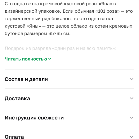
Сто одна ветка кремовой кустовой розы «Яна» в
дизайнерской упаковке. Если обычная «101 роза» — это
торжественный ряд бокалов, то сто одна ветка
кустовой «Яны» — это целое облако из сотен кремовых
бутонов размером 65×65 см.
Подарок из разряда «один раз и на всю память»:
предложение, рождение ребёнка, юбилей большой
Читать полностью
семьи.
Дома букет стоит разделить на несколько ваз: так
Состав и детали
каждой ветке хватит воды, и облако проживёт неделю
и дольше.
Доставка
Размер 65×65 см, высота 60 см.
Инструкция свежести
Оплата