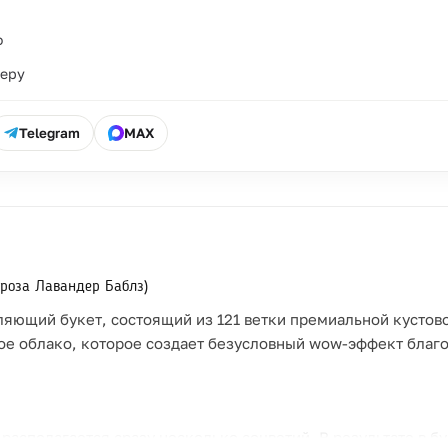
о
ьеру
Telegram
MAX
 роза Лавандер Баблз)
ющий букет, состоящий из 121 ветки премиальной кустовой
ое облако, которое создает безусловный wow-эффект благ
 располагается сразу несколько соцветий. В результате в б