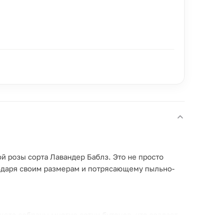
 розы сорта Лавандер Баблз. Это не просто
одаря своим размерам и потрясающему пыльно-
укете собраны многие сотни бутонов, что создает