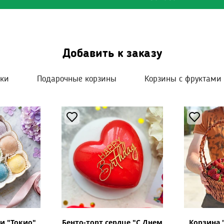
 менять ее ежедневно, не допуская попадания листьев в во
Добавить к заказу
шки
Подарочные корзины
Корзины с фруктами
и "Токио"
Бенто-торт сердце "С Днем
Корзина 