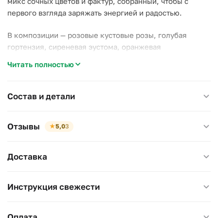
микс сочных цветов и фактур, собранный, чтобы с
первого взгляда заряжать энергией и радостью.
В композиции — розовые кустовые розы, голубая
гортензия, сиреневая эустома, оранжевая
альстромерия, зелёный диантус и белоснежная
Читать полностью
матрикария в воздушной голубой упаковке. Каждый
цветок свежий, фото букета отправляем перед
доставкой.
Состав и детали
Размер: ~35×35 см, высота 40–45 см. Идеальный
Отзывы
★
5,0
3
подарок без повода, на день рождения или просто
чтобы порадовать и поднять настроение.
Доставка
Инструкция свежести
Оплата