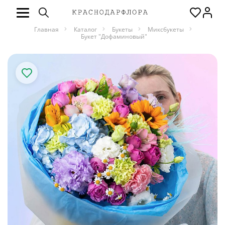
Главная
Каталог
Букеты
Миксбукеты
Букет "Дофаминовый"