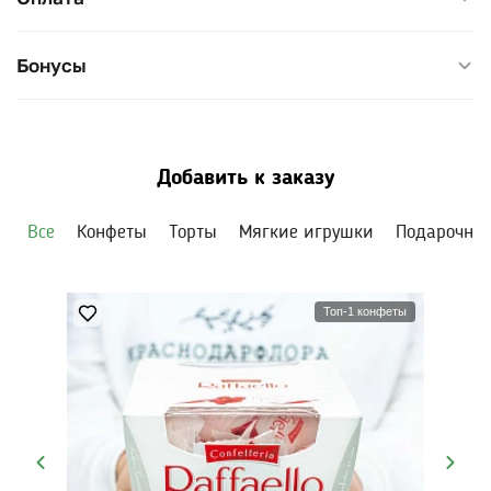
Бонусы
Добавить к заказу
Все
Конфеты
Торты
Мягкие игрушки
Подарочны
Топ-1 конфеты