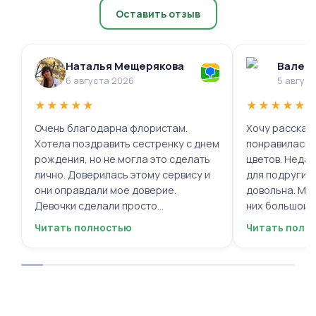
Оставить отзыв
Наталья Мещерякова
Валери
6 августа 2026
5 авгус
★
★
★
★
★
★
★
★
★
★
Очень благодарна флористам.
Хочу рассказа
Хотела поздравить сестренку с днем
понравилась 
рождения, но не могла это сделать
цветов. Недав
лично. Доверилась этому сервису и
для подруги, 
они оправдали мое доверие.
довольна. Мне
Девочки сделали просто
них большой в
фантастическую цветочную
композиций, 
Читать полностью
Читать полн
композицию, очень нежную и
по своему вку
гармоничную, прислали мне фото
отметить, что
для согласования. Все заботливо
быстрой. Цвет
упаковали и доставили. Очень
срок, что гов
довольна результатом😍
организации р
букеты были у