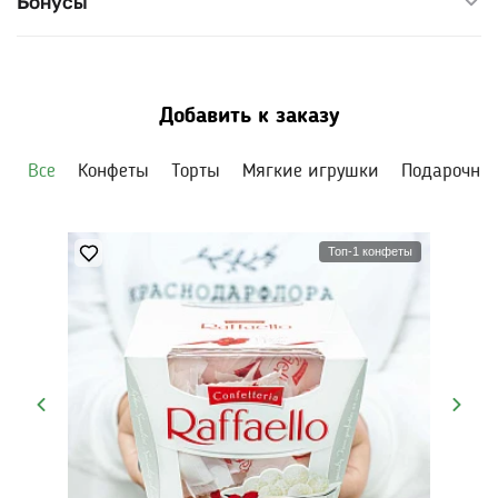
Бонусы
Высота: около 40 см
Диаметр: 30–35 см
Добавить к заказу
Все
Конфеты
Торты
Мягкие игрушки
Подарочны
Топ-1 конфеты