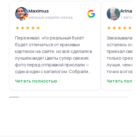
Maximus
Arina 
меньше недели назад
7 август
★
★
★
★
★
★
★
★
★
★
Переживал, что реальный букет
Заказывала ц
будет отличаться от красивых
осталась очень 
картинок на сайте, но всё сделали в
приехал свеж
лучшем виде! Цветы супер свежие,
только срезал
фото перед отправкой прислали —
лучше, чем на
один в один с каталогом. Собрали
точно в огово
быстро, курьер не подвёл. Мужской
вежливый, ещё
Читать полностью
Читать полн
респект за честность и качество!
пожеланиями
Буду обращаться ещё.
места с таки
приятными. О
заказывать е
советовать.