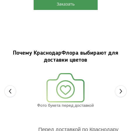
Заказать
Почему КраснодарФлора выбирают для
доставки цветов
Next
Фото букета перед доставкой
Св
Перед доставкой по Краснодару