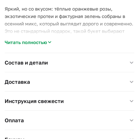
Яркий, но со вкусом: тёплые оранжевые розы,
экзотические протеи и фактурная зелень собраны в
осенний микс, который выглядит дорого и современно.
Это не стандартный подарок, такой букет выбирают
люди, которые хотят выделиться и подарить эмоцию.
Читать полностью
Преимущества:
- Выделяется среди классических букетов;
Состав и детали
- Экзотические цветы долго сохраняют свежесть;
- Подходит как для женщины, так и для мужчины, букет
Доставка
универсальный по настроению.
Подходит для:
Инструкция свежести
- Подарка с вау-эффектом;
- Современных клиентов, которые ищут стиль и
оригинальность;
Оплата
- Осенних праздников и корпоративных событий.