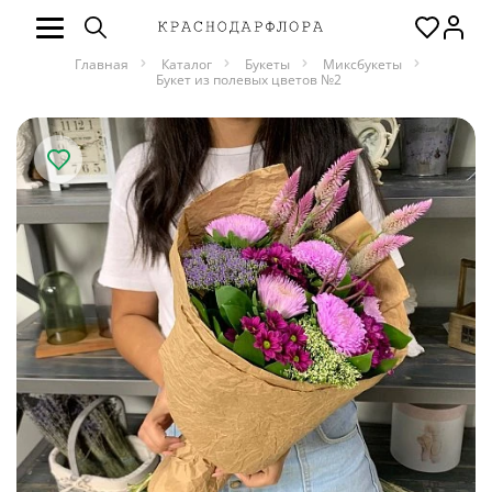
Главная
Каталог
Букеты
Миксбукеты
Букет из полевых цветов №2