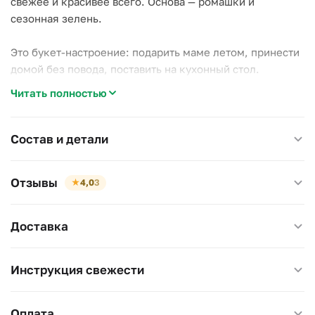
свежее и красивее всего. Основа — ромашки и
сезонная зелень.
Это букет-настроение: подарить маме летом, принести
домой без повода, поставить на кухонный стол.
Простой и обезоруживающий.
Читать полностью
Полевые цветы неприхотливы: вода раз в два дня,
подрезка стеблей.
Состав и детали
Размер 27×27 см, высота 45 см.
Отзывы
★
4,0
3
Доставка
Инструкция свежести
Оплата