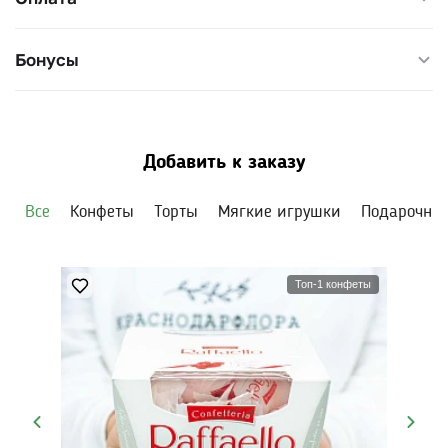
Бонусы
Добавить к заказу
Все
Конфеты
Торты
Мягкие игрушки
Подарочны
Топ-1 конфеты