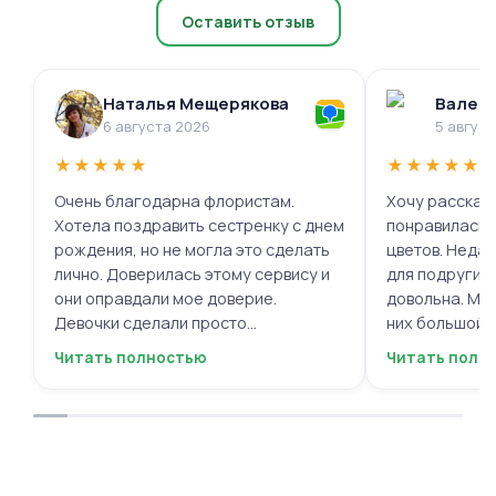
Оставить отзыв
Наталья Мещерякова
Валери
6 августа 2026
5 авгус
★
★
★
★
★
★
★
★
★
★
Очень благодарна флористам.
Хочу рассказа
Хотела поздравить сестренку с днем
понравилась 
рождения, но не могла это сделать
цветов. Недав
лично. Доверилась этому сервису и
для подруги, 
они оправдали мое доверие.
довольна. Мне
Девочки сделали просто
них большой в
фантастическую цветочную
композиций, 
Читать полностью
Читать полн
композицию, очень нежную и
по своему вку
гармоничную, прислали мне фото
отметить, что
для согласования. Все заботливо
быстрой. Цвет
упаковали и доставили. Очень
срок, что гов
довольна результатом😍
организации р
букеты были у