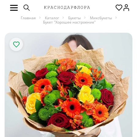
Главная
Каталог
Букеты
Миксбукеты
Букет "Хорошее настроение"