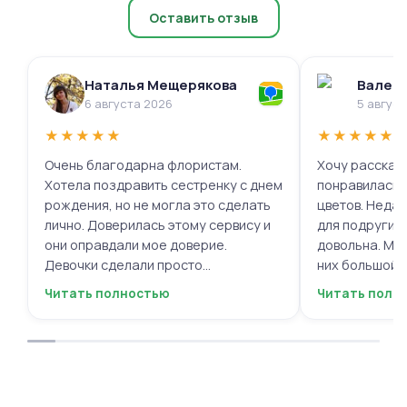
Оставить отзыв
Наталья Мещерякова
Валери
6 августа 2026
5 авгус
★
★
★
★
★
★
★
★
★
★
Очень благодарна флористам.
Хочу рассказа
Хотела поздравить сестренку с днем
понравилась 
рождения, но не могла это сделать
цветов. Недав
лично. Доверилась этому сервису и
для подруги, 
они оправдали мое доверие.
довольна. Мне
Девочки сделали просто
них большой в
фантастическую цветочную
композиций, 
Читать полностью
Читать полн
композицию, очень нежную и
по своему вку
гармоничную, прислали мне фото
отметить, что
для согласования. Все заботливо
быстрой. Цвет
упаковали и доставили. Очень
срок, что гов
довольна результатом😍
организации р
букеты были у