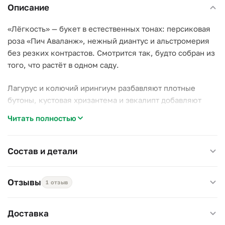
Описание
«Лёгкость» — букет в естественных тонах: персиковая
роза «Пич Аваланж», нежный диантус и альстромерия
без резких контрастов. Смотрится так, будто собран из
того, что растёт в одном саду.
Лагурус и колючий ирингиум разбавляют плотные
бутоны, кустовая хризантема и эвкалипт добавляют
лёгкости и запаха — букет не выглядит тяжёлым,
Читать полностью
несмотря на плотную сборку.
Почему стоит выбрать этот букет:
Состав и детали
–
Мягкая гамма.
Персиковый и белый сочетаются без
конкуренции между цветами;
Отзывы
1 отзыв
–
Компактный размер.
Удобно держать в руках и легко
поставить в вазу без лишних хлопот;
–
Живой эвкалипт.
Держит аромат и свежесть до
Доставка
последнего дня.