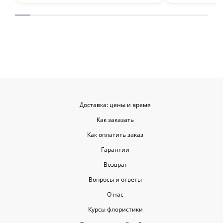
места с такими забавными мелочами
приятными. Однозначно буду
заказывать ещё, могу всем
советовать.
Доставка: цены и время
Как заказать
Как оплатить заказ
Гарантии
Возврат
Вопросы и ответы
О нас
Курсы флористики