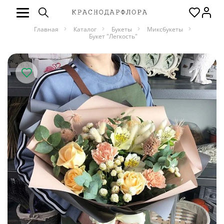
Главная
Каталог
Букеты
Миксбукеты
Букет "Легкость"