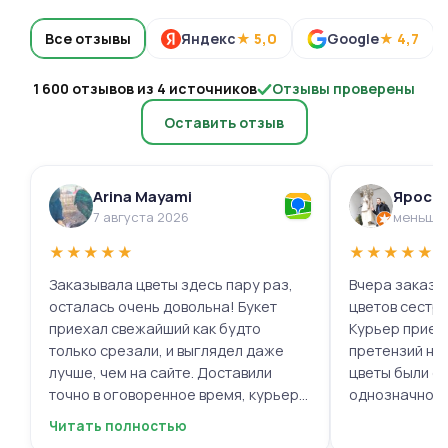
Все отзывы
Яндекс
★ 5,0
Google
★ 4,7
1 600 отзывов из 4 источников
Отзывы проверены
Оставить отзыв
Arina Mayami
Яросл
7 августа 2026
меньше 
★
★
★
★
★
★
★
★
★
★
Заказывала цветы здесь пару раз,
Вчера заказыв
осталась очень довольна! Букет
цветов сестре
приехал свежайший как будто
Курьер приех
только срезали, и выглядел даже
претензий нет.
лучше, чем на сайте. Доставили
цветы были с
точно в оговоренное время, курьер
однозначно.
вежливый, ещё и открытку с тёплыми
Читать полностью
пожеланиями приложили, люблю