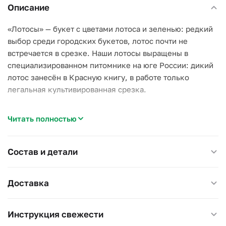
Описание
«Лотосы» — букет с цветами лотоса и зеленью: редкий
выбор среди городских букетов, лотос почти не
встречается в срезке. Наши лотосы выращены в
специализированном питомнике на юге России: дикий
лотос занесён в Красную книгу, в работе только
легальная культивированная срезка.
Лотос раскрывается постепенно в течение дня и
Читать полностью
закрывается к вечеру — так продолжается 1–2 дня,
дальше лепестки осыпаются. Это особенность самого
цветка, флорист учитывает её при сборке и сроке
Состав и детали
доставки.
Доставка
Почему стоит выбрать «Лотосы»:
–
Редкость.
Лотос редко продают в букетах, это
нетипичный подарок;
Инструкция свежести
–
Живая динамика.
Раскрытый цветок днём распахнут,