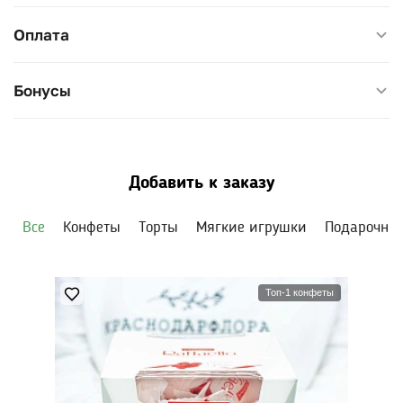
к вечеру прикрывает лепестки;
–
Оплата
Небольшой размер.
Букет удобно держать в руках и
ставить в невысокую вазу.
Бонусы
Подходит как подарок на особый случай — день
рождения, годовщину — когда хочется подарить
нетипичный цветок.
Ставьте в прохладное место без сквозняков, воду
Добавить к заказу
меняйте ежедневно. Диаметр букета: 30–35 см, высота:
40–45 см.
Все
Конфеты
Торты
Мягкие игрушки
Подарочны
Топ-1 конфеты