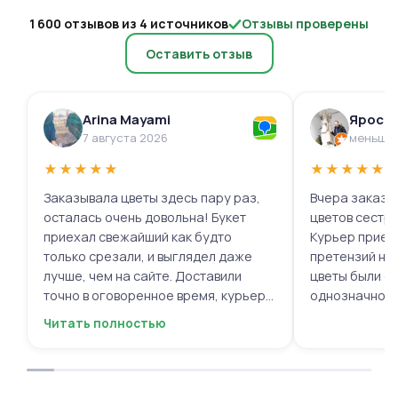
1 600 отзывов из 4 источников
Отзывы проверены
Оставить отзыв
Arina Mayami
Яросл
7 августа 2026
меньше 
★
★
★
★
★
★
★
★
★
★
Заказывала цветы здесь пару раз,
Вчера заказыв
осталась очень довольна! Букет
цветов сестре
приехал свежайший как будто
Курьер приех
только срезали, и выглядел даже
претензий нет.
лучше, чем на сайте. Доставили
цветы были с
точно в оговоренное время, курьер
однозначно.
вежливый, ещё и открытку с тёплыми
Читать полностью
пожеланиями приложили, люблю
места с такими забавными мелочами
приятными. Однозначно буду
заказывать ещё, могу всем