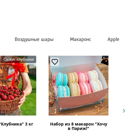
Воздушные шары
Макаронс
Apple
Сезон клубники
Next
"Клубника" 3 кг
Набор из 8 макарон "Хочу
в Париж!"