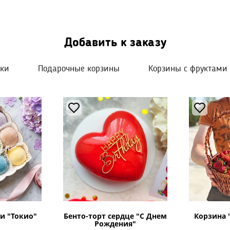
х и заказывайте букет "Весенние ноты" прямо сейчас!
Добавить к заказу
шки
Подарочные корзины
Корзины с фруктами
и "Токио"
Бенто-торт сердце "С Днем
Корзина 
Рождения"