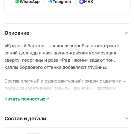
WhatsApp
Telegram
MAX
Описание
«Красный бархат» — шляпная коробка на контрасте:
синий цилиндр и насыщенно-красная композиция
сверху, георгины и роза «Ред Наоми» задают тон,
каллы бордового оттенка добавляют глубины.
Состав плотный и разнофактурный: рядом с цветами —
перец декоративный, ковыль, ирингиум, протея и
лотос-коробочка, поэтому коробка смотрится не как
Читать полностью
букет в упаковке, а как готовая цветочная
инсталляция.
Состав и детали
Почему стоит выбрать эту коробку:
–
Контрастный цилиндр.
Синий низ и красный верх —