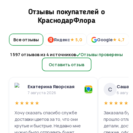
Отзывы покупателей о
КраснодарФлора
Все отзывы
Яндекс
★ 5,0
Google
★ 4,7
1 597 отзывов из 4 источников
Отзывы проверены
Оставить отзыв
Екатерина Яворская
Саша 
С
7 августа 2026
6 авгус
★
★
★
★
★
★
★
★
★
★
Хочу сказать спасибо службе
Заказала буке
доставки цветов за то, что они
прошло отлич
крутые и быстрые. Недавно мне
детали, доста
нужно было отправить букет
свежие, офор