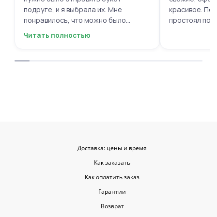
подруге, и я выбрала их. Мне
красивое. Под
понравилось, что можно было
простоял поч
выбрать цветы и оформить заказ
заботу!
Читать полностью
онлайн, не вставая с дивана. Курьер
привез букет ровно в назначенное
время, и цветы были свежие и
красивые. Уверен, что многие оценят
такую классную услугу. Важно,
когда цветы доставляют на высшем
уровне, ведь букет может быть не
только сюрпризом, но и способом
показать свои чувства. Рекомендую
эту службу всем, кто любит качество
и скорость.
Доставка: цены и время
Как заказать
Как оплатить заказ
Гарантии
Возврат