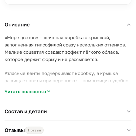
Описание
«Море цветов» — шляпная коробка с крышкой,
заполненная гипсофилой сразу нескольких оттенков.
Мелкие соцветия создают эффект лёгкого облака,
которое держит форму и не рассыпается.
Атласные ленты подчёркивают коробку, а крышка
защищает цветы при переноске — композицию удобно
вручить как есть, без лишней упаковки.
Читать полностью
Почему стоит выбрать эту композицию:
–
Необычный формат.
Гипсофила крупными ветками
Состав и детали
вместо привычных мелких букетиков смотрится иначе;
–
Разные оттенки.
Гипсофила разных цветов даёт
Отзывы
1 отзыв
мягкий переход тонов внутри одной коробки;