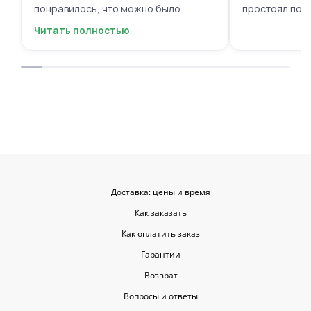
понравилось, что можно было
простоял поч
выбрать цветы и оформить заказ
заботу!
Читать полностью
онлайн, не вставая с дивана. Курьер
привез букет ровно в назначенное
время, и цветы были свежие и
красивые. Уверен, что многие оценят
такую классную услугу. Важно,
когда цветы доставляют на высшем
уровне, ведь букет может быть не
только сюрпризом, но и способом
показать свои чувства. Рекомендую
эту службу всем, кто любит качество
и скорость.
Доставка: цены и время
Как заказать
Как оплатить заказ
Гарантии
Возврат
Вопросы и ответы