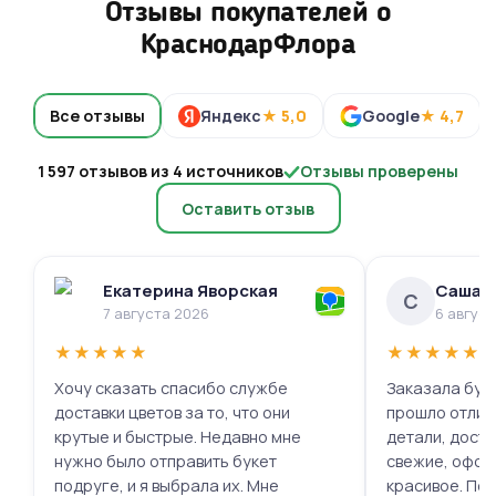
Отзывы покупателей о
КраснодарФлора
Все отзывы
Яндекс
★ 5,0
Google
★ 4,7
1 597 отзывов из 4 источников
Отзывы проверены
Оставить отзыв
Екатерина Яворская
Саша 
С
7 августа 2026
6 авгус
★
★
★
★
★
★
★
★
★
★
Хочу сказать спасибо службе
Заказала буке
доставки цветов за то, что они
прошло отлич
крутые и быстрые. Недавно мне
детали, доста
нужно было отправить букет
свежие, офор
подруге, и я выбрала их. Мне
красивое. Под